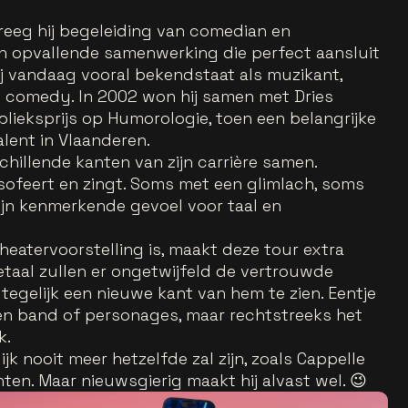
kreeg hij begeleiding van comedian en
n opvallende samenwerking die perfect aansluit
ij vandaag vooral bekendstaat als muzikant,
de comedy. In 2002 won hij samen met Dries
blieksprijs op Humorologie, toen een belangrijke
lent in Vlaanderen.
chillende kanten van zijn carrière samen.
losofeert en zingt. Soms met een glimlach, soms
zijn kenmerkende gevoel voor taal en
theatervoorstelling is, maakt deze tour extra
etaal zullen er ongetwijfeld de vertrouwde
tegelijk een nieuwe kant van hem te zien. Eentje
 een band of personages, maar rechtstreeks het
k.
jk nooit meer hetzelfde zal zijn, zoals Cappelle
hten. Maar nieuwsgierig maakt hij alvast wel. 😉