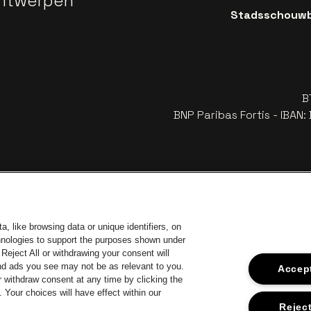
ntwerpen
Stadsschouwbu
B
BNP Paribas Fortis - IBAN
, like browsing data or unique identifiers, on
chnologies to support the purposes shown under
Reject All or withdrawing your consent will
and ads you see may not be as relevant to you.
Accept
 withdraw consent at any time by clicking the
Your choices will have effect within our
car
Ga naar de
Ga naar de website van Coca-Cola
naar de website van Jupiler
Ga 
Reject