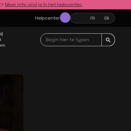
 👉
Meer info vind je in het helpcenter.
Helpcenter
NL
FR
EN
NEDERLANDS
FRANÇAIS
ENGLISH
Begin hier te typen navbar
uws