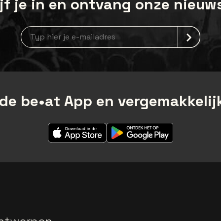
jf je in en ontvang onze nieuw
Nieuwsbrief aanmelding
de be•at App en vergemakkelijk