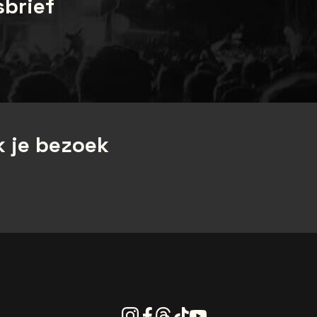
sbrief
 je bezoek
Instagram
Facebook
Threads
Tiktok
Youtube