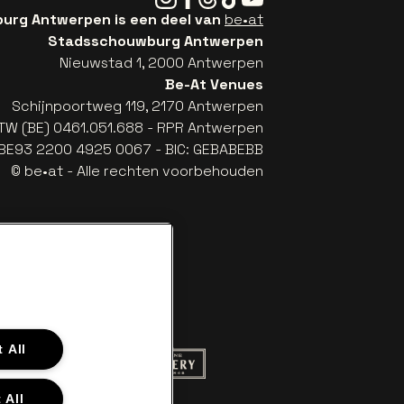
rg Antwerpen is een deel van
be•at
Stadsschouwburg Antwerpen
Nieuwstad 1, 2000 Antwerpen
Be-At Venues
Schijnpoortweg 119, 2170 Antwerpen
TW (BE) 0461.051.688 - RPR Antwerpen
: BE93 2200 4925 0067 - BIC: GEBABEBB
© be•at - Alle rechten voorbehouden
 All
 website van Red Bull
Ga naar de website van Champagne Pom
naar de website van Het logo van Aperol
 All