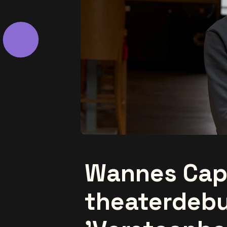
Wannes Capp
theaterdeb