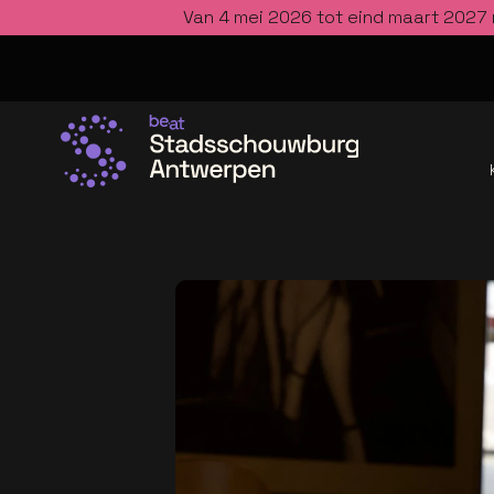
Van 4 mei 2026 tot eind maart 2027 
Ga naar de homepage