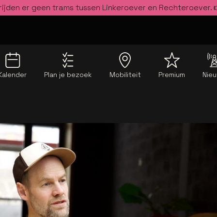
rijden er geen trams tussen Linkeroever en Rechteroever.
Kalender
Plan je bezoek
Mobiliteit
Premium
Nie