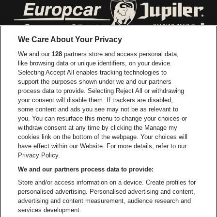
Visitez le site de Europcar
Visitez le site d
We Care About Your Privacy
Visitez le site de Red Bull
We and our
128
partners store and access personal data,
Visitez le site de Coca-Cola
Visitez le si
like browsing data or unique identifiers, on your device.
Selecting Accept All enables tracking technologies to
Visitez le site de Champagne Pommery
support the purposes shown under we and our partners
Visitez le site de Le l
process data to provide. Selecting Reject All or withdrawing
your consent will disable them. If trackers are disabled,
Visitez le site de Le logo Lillet e
Visitez le site d
some content and ads you see may not be as relevant to
you. You can resurface this menu to change your choices or
withdraw consent at any time by clicking the Manage my
Visitez le site de Gazet van Antw
cookies link on the bottom of the webpage. Your choices will
Stadsschouwburg Antwerpen fait partie de
be•at
Visitez le site d
have effect within our Website. For more details, refer to our
Stadsschouwburg Antwerpen
Privacy Policy.
Nieuwstad 1, 2000 Anvers
We and our partners process data to provide:
Be-At Venues
Store and/or access information on a device. Create profiles for
Schijnpoortweg 119, 2170 Anvers
personalised advertising. Personalised advertising and content,
BTW (BE) 0461.051.688 - RPR Antwerpen
advertising and content measurement, audience research and
BNP Paribas Fortis - IBAN: BE93 2200 4925 0067 - BIC:
services development.