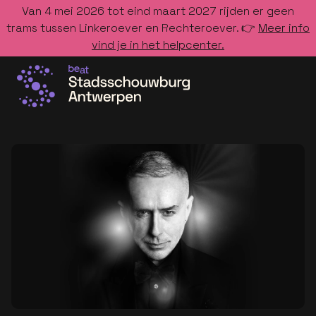
Van 4 mei 2026 tot eind maart 2027 rijden er geen
trams tussen Linkeroever en Rechteroever. 👉
Meer info
vind je in het helpcenter.
Ga naar de homepage