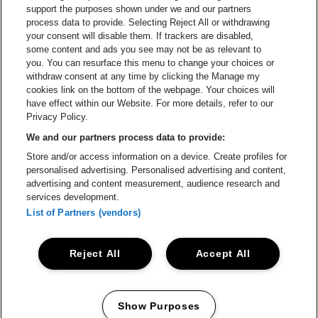
Ga naar de website van Champagne Pomm
support the purposes shown under we and our partners
Ga naar de website van
process data to provide. Selecting Reject All or withdrawing
your consent will disable them. If trackers are disabled,
Ga naar de website van Het logo v
Ga naar de webs
some content and ads you see may not be as relevant to
you. You can resurface this menu to change your choices or
withdraw consent at any time by clicking the Manage my
Ga naar de website van Gazet v
cookies link on the bottom of the webpage. Your choices will
Stadsschouwburg Antwerpen is een deel van
be•at
Ga naar de webs
have effect within our Website. For more details, refer to our
Stadsschouwburg Antwerpen
Privacy Policy.
Nieuwstad 1, 2000 Antwerpen
We and our partners process data to provide:
Be-At Venues
Store and/or access information on a device. Create profiles for
Schijnpoortweg 119, 2170 Antwerpen
personalised advertising. Personalised advertising and content,
BTW (BE) 0461.051.688 - RPR Antwerpen
advertising and content measurement, audience research and
BNP Paribas Fortis - IBAN: BE93 2200 4925 0067 - BIC:
services development.
GEBABEBB
List of Partners (vendors)
© be•at - Alle rechten voorbehouden
Reject All
Accept All
Proclaimer
Cookies
Manage my cookies
Privacy
Algemene voorwaarden
Show Purposes