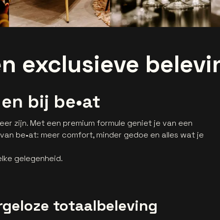
n exclusieve belevi
en bij be•at
r zijn. Met een premium formule geniet je van een
 van be•at: meer comfort, minder gedoe en alles wat je
 elke gelegenheid.
rgeloze totaalbeleving