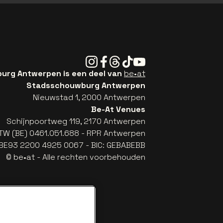
Instagram
Facebook
Threads
Tiktok
Youtube
rg Antwerpen is een deel van
be•at
Stadsschouwburg Antwerpen
Nieuwstad 1, 2000 Antwerpen
Be-At Venues
Schijnpoortweg 119, 2170 Antwerpen
TW (BE) 0461.051.688 - RPR Antwerpen
: BE93 2200 4925 0067 - BIC: GEBABEBB
© be•at - Alle rechten voorbehouden