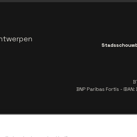
ntwerpen
Stadsschouwbu
B
BNP Paribas Fortis - IBAN