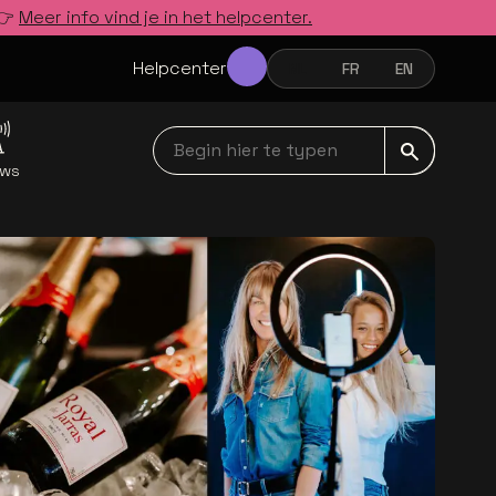
 👉
Meer info vind je in het helpcenter.
Helpcenter
NL
FR
EN
NEDERLANDS
FRANÇAIS
ENGLISH
Begin hier te typen navbar
uws