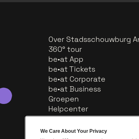
Over Stadsschouwburg A
360° tour
be•at App
be•at Tickets
be•at Corporate
be•at Business
Groepen
Helpcenter
Contact
We Care About Your Privacy