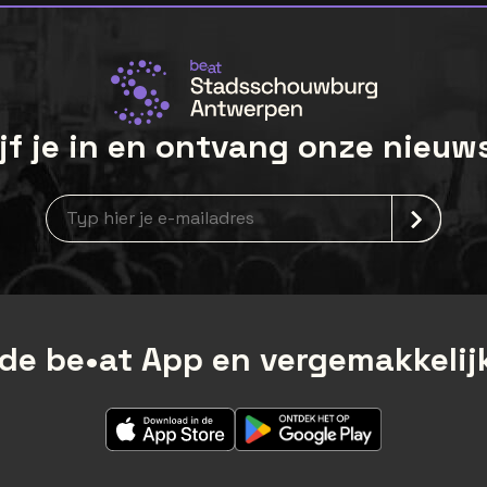
jf je in en ontvang onze nieuw
Nieuwsbrief aanmelding
de be•at App en vergemakkelijk