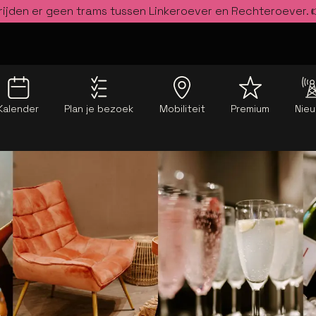
rijden er geen trams tussen Linkeroever en Rechteroever.
Kalender
Plan je bezoek
Mobiliteit
Premium
Nie