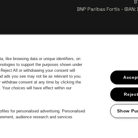
B
BNP Paribas Fortis - IBAN
, like browsing data or unique identifiers, on
chnologies to support the purposes shown under
Reject All or withdrawing your consent will
and ads you see may not be as relevant to you.
Accept
 withdraw consent at any time by clicking the
Your choices will have effect within our
car
Ga naar de
Ga naar de website van Coca-Cola
naar de website van Jupiler
Ga 
Reject
Ga naar de webs
Ga naar de website van Het logo van Lillet in off-
Ga naar de website van
e van Het logo van Jameson in offwhite
Show Pu
files for personalised advertising. Personalised
surement, audience research and services
roclaimer
Cookies
Manage my cookies
Privacy
Algemene voorwaard