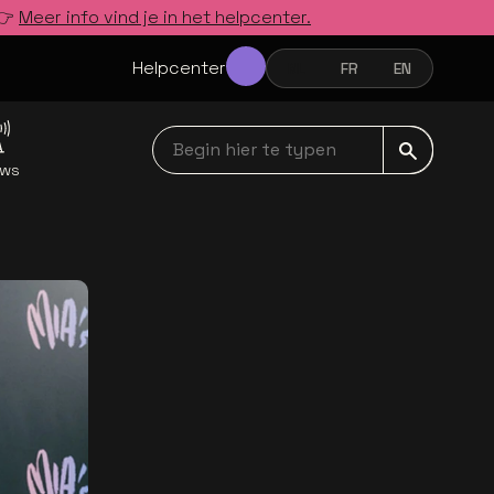
 👉
Meer info vind je in het helpcenter.
Helpcenter
NL
FR
EN
NEDERLANDS
FRANÇAIS
ENGLISH
Begin hier te typen navbar
uws