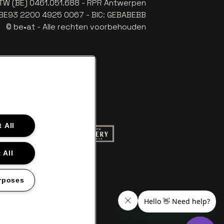
TW (BE) 0461.051.688 - RPR Antwerpen
: BE93 2200 4925 0067 - BIC: GEBABEBB
© be•at - Alle rechten voorbehouden
 All
 website van Red Bull
Ga naar de website van Champagne Pom
naar de website van Het logo van Aperol
 All
ite van Gazet van Antwerpen
white
 Croky
Ga naar de website van Lotto
rposes
en