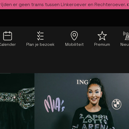
rijden er geen trams tussen Linkeroever en Rechteroever.
Kalender
Plan je bezoek
Mobiliteit
Premium
Nie