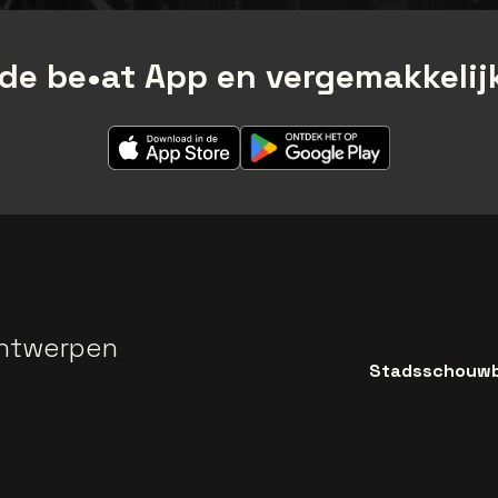
de be•at App en vergemakkelijk
ntwerpen
Stadsschouwbu