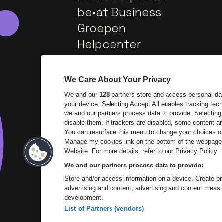
be•at Business
Groepen
Helpcenter
Contact
We Care About Your Privacy
We and our
128
partners store and access personal data
your device. Selecting Accept All enables tracking te
we and our partners process data to provide. Selecting 
disable them. If trackers are disabled, some content 
You can resurface this menu to change your choices or
Manage my cookies link on the bottom of the webpage. 
Ga naar de website van Europ
Ga 
Website. For more details, refer to our Privacy Policy.
We and our partners process data to provide:
Ga naar de websit
Store and/or access information on a device. Create pro
advertising and content, advertising and content mea
development.
List of Partners (vendors)
P