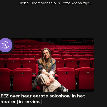
Global Championship in Lotto Arena zijn
bekend
LEEZ over haar eerste soloshow in het
theater [interview]