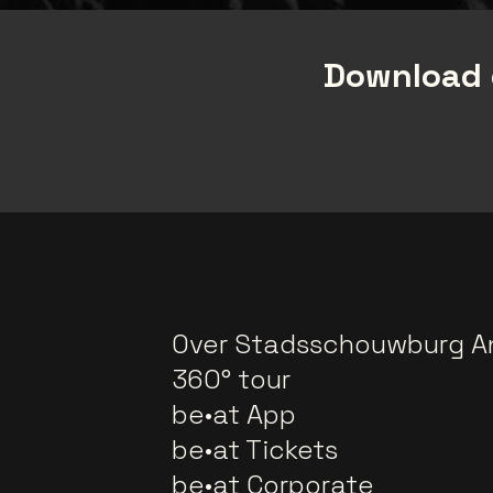
Download 
Over Stadsschouwburg A
360° tour
be•at App
be•at Tickets
be•at Corporate