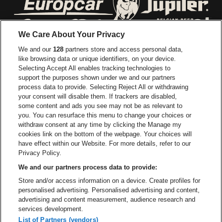
Ga naar de website van Europcar
Ga naar de webs
We Care About Your Privacy
Ga naar de website van Re
We and our
128
partners store and access personal data,
Ga naar de website van Coca-Cola
Ga naar de 
like browsing data or unique identifiers, on your device.
Selecting Accept All enables tracking technologies to
Ga naar de website van Champagne Pomm
support the purposes shown under we and our partners
Ga naar de website van
process data to provide. Selecting Reject All or withdrawing
your consent will disable them. If trackers are disabled,
Ga naar de website van Het logo v
Ga naar de webs
some content and ads you see may not be as relevant to
you. You can resurface this menu to change your choices or
withdraw consent at any time by clicking the Manage my
Ga naar de website van Gazet v
cookies link on the bottom of the webpage. Your choices will
Stadsschouwburg Antwerpen is een deel van
be•at
Ga naar de webs
have effect within our Website. For more details, refer to our
Stadsschouwburg Antwerpen
Privacy Policy.
Nieuwstad 1, 2000 Antwerpen
We and our partners process data to provide:
Be-At Venues
Store and/or access information on a device. Create profiles for
Schijnpoortweg 119, 2170 Antwerpen
personalised advertising. Personalised advertising and content,
BTW (BE) 0461.051.688 - RPR Antwerpen
advertising and content measurement, audience research and
BNP Paribas Fortis - IBAN: BE93 2200 4925 0067 - BIC:
services development.
GEBABEBB
List of Partners (vendors)