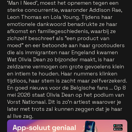
'Man I Need', moest het opnemen tegen een
sterke concurrentie, waaronder Addison Rae,
Leon Thomas en Lola Young. Tijdens haar
emotionele dankwoord benadrukte ze haar
afkomst en familiegeschiedenis, waarbij ze
zichzelf beschreef als “een product van
moed” en eer betoonde aan haar grootouders
die als immigranten naar Engeland kwamen
Wat Olivia Dean zo bijzonder maakt, is haar
zeldzame vermogen om grote gevoelens klein
en intiem te houden. Haar nummers klinken
tijdloos, haar stem is zacht maar zelfverzekerd.
En goed nieuws voor de Belgische fans ... Op 8
mei 2026 staat Olivia Dean op het podium van
Vorst Nationaal. Dit is zo’n artiest waarover je
later met trots zal kunnen zeggen dat je haar
al live zag.