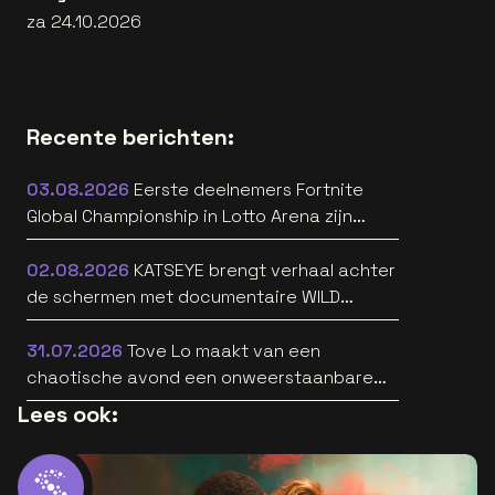
za 24.10.2026
Recente berichten:
03.08.2026
Eerste deelnemers Fortnite
Global Championship in Lotto Arena zijn
bekend
02.08.2026
KATSEYE brengt verhaal achter
de schermen met documentaire WILD
HEARTS [trailer]
31.07.2026
Tove Lo maakt van een
chaotische avond een onweerstaanbare
popsong
Lees ook: