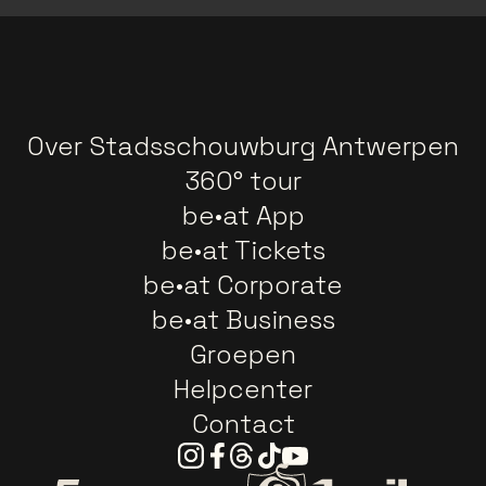
Over Stadsschouwburg Antwerpen
360° tour
be•at App
be•at Tickets
be•at Corporate
be•at Business
Groepen
Helpcenter
Contact
Instagram
Facebook
Threads
Tiktok
Youtube