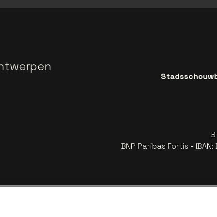
ntwerpen
Stadsschouwbu
B
BNP Paribas Fortis - IBAN