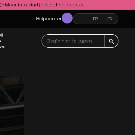
 👉
Meer info vind je in het helpcenter.
Helpcenter
NL
FR
EN
NEDERLANDS
FRANÇAIS
ENGLISH
Begin hier te typen navbar
uws