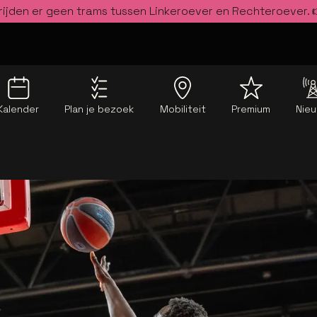
rijden er geen trams tussen Linkeroever en Rechteroever.
Kalender
Plan je bezoek
Mobiliteit
Premium
Nie