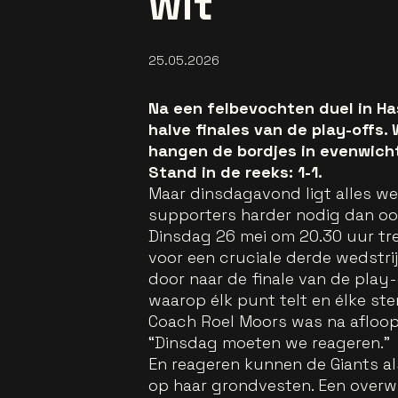
wit
25.05.2026
Na een felbevochten duel in Has
halve finales van de play-offs
hangen de bordjes in evenwicht
Stand in de reeks: 1-1.
Maar dinsdagavond ligt alles w
supporters harder nodig dan ooi
Dinsdag 26 mei om 20.30 uur tr
voor een cruciale derde wedstrijd
door naar de finale van de play
waarop élk punt telt en élke st
Coach Roel Moors was na afloop 
“Dinsdag moeten we reageren.”
En reageren kunnen de Giants als
op haar grondvesten. Een overwi