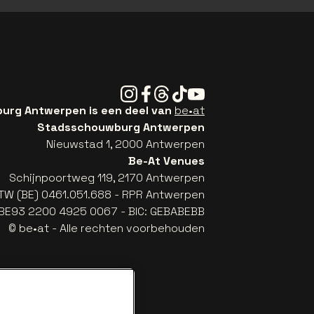
Instagram
Facebook
Threads
Tiktok
Youtube
rg Antwerpen is een deel van
be•at
Stadsschouwburg Antwerpen
Nieuwstad 1, 2000 Antwerpen
Be-At Venues
Schijnpoortweg 119, 2170 Antwerpen
TW (BE) 0461.051.688 - RPR Antwerpen
: BE93 2200 4925 0067 - BIC: GEBABEBB
© be•at - Alle rechten voorbehouden