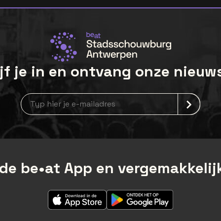
jf je in en ontvang onze nieuw
Nieuwsbrief aanmelding
de be•at App en vergemakkelijk