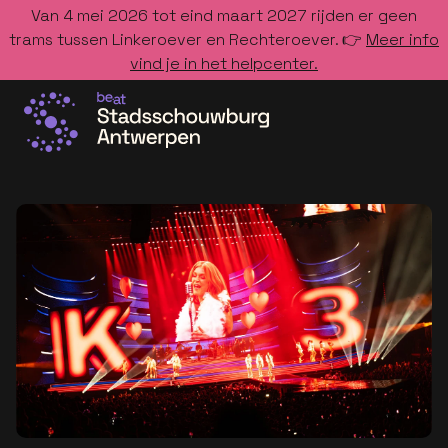
Van 4 mei 2026 tot eind maart 2027 rijden er geen
trams tussen Linkeroever en Rechteroever. 👉
Meer info
vind je in het helpcenter.
Ga naar de homepage