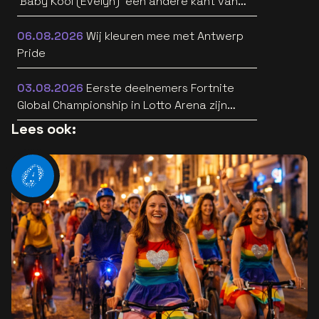
'Baby Kool (Evelyn)' een andere kant van
zich horen [video]
06.08.2026
Wij kleuren mee met Antwerp
Pride
03.08.2026
Eerste deelnemers Fortnite
Global Championship in Lotto Arena zijn
bekend
Lees ook: