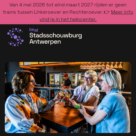
Van 4 mei 2026 tot eind maart 2027 rijden er geen
trams tussen Linkeroever en Rechteroever. 👉
Meer info
vind je in het helpcenter.
Ga naar de homepage