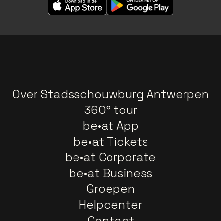
Over Stadsschouwburg Antwerpen
360° tour
be•at App
be•at Tickets
be•at Corporate
be•at Business
Groepen
Helpcenter
Contact