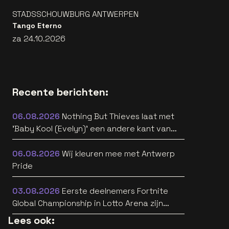
STADSSCHOUWBURG ANTWERPEN
Tango Eterno
za 24.10.2026
Recente berichten:
06.08.2026
Nothing But Thieves laat met
'Baby Kool (Evelyn)' een andere kant van
zich horen [video]
06.08.2026
Wij kleuren mee met Antwerp
Pride
03.08.2026
Eerste deelnemers Fortnite
Global Championship in Lotto Arena zijn
bekend
Lees ook: