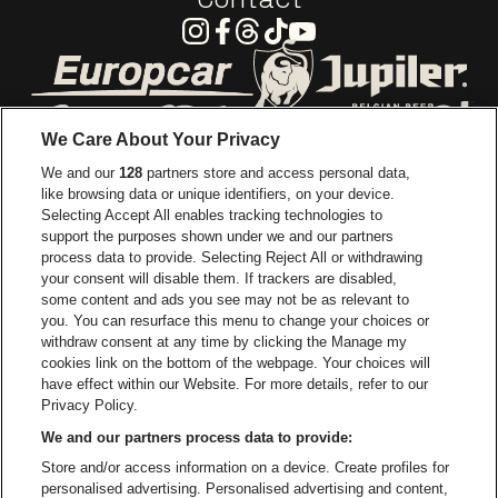
Instagram
Facebook
Threads
Tiktok
Youtube
Ga naar de website van Europcar
Ga naar de webs
We Care About Your Privacy
Ga naar de website van Re
We and our
128
partners store and access personal data,
Ga naar de website van Coca-Cola
Ga naar de 
like browsing data or unique identifiers, on your device.
Selecting Accept All enables tracking technologies to
Ga naar de website van Champagne Pomm
support the purposes shown under we and our partners
Ga naar de website van
process data to provide. Selecting Reject All or withdrawing
your consent will disable them. If trackers are disabled,
Ga naar de website van Het logo v
Ga naar de webs
some content and ads you see may not be as relevant to
you. You can resurface this menu to change your choices or
withdraw consent at any time by clicking the Manage my
Ga naar de website van Gazet v
cookies link on the bottom of the webpage. Your choices will
Stadsschouwburg Antwerpen is een deel van
be•at
Ga naar de webs
have effect within our Website. For more details, refer to our
Stadsschouwburg Antwerpen
Privacy Policy.
Nieuwstad 1, 2000 Antwerpen
We and our partners process data to provide:
Be-At Venues
Store and/or access information on a device. Create profiles for
Schijnpoortweg 119, 2170 Antwerpen
personalised advertising. Personalised advertising and content,