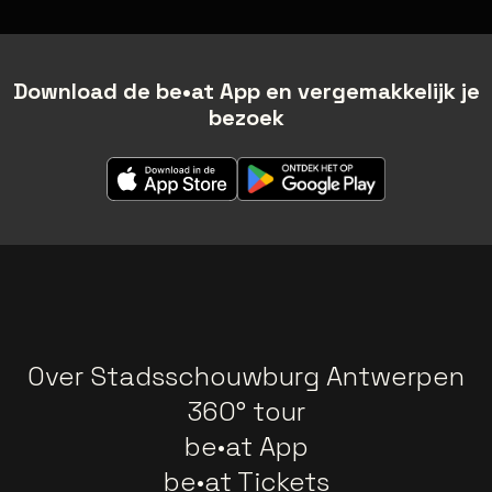
Download de be•at App en vergemakkelijk je
bezoek
Over Stadsschouwburg Antwerpen
360° tour
be•at App
be•at Tickets