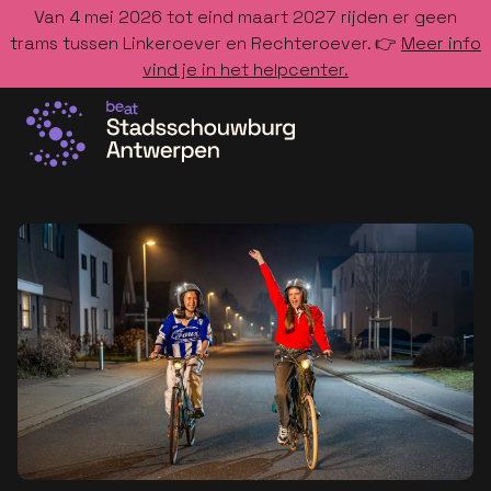
Van 4 mei 2026 tot eind maart 2027 rijden er geen
trams tussen Linkeroever en Rechteroever. 👉
Meer info
vind je in het helpcenter.
Ga naar de homepage