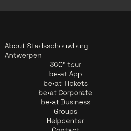
About Stadsschouwburg
Antwerpen
360° tour
be•at App
be•at Tickets
be•at Corporate
be•at Business
Groups
Helpcenter
Contact