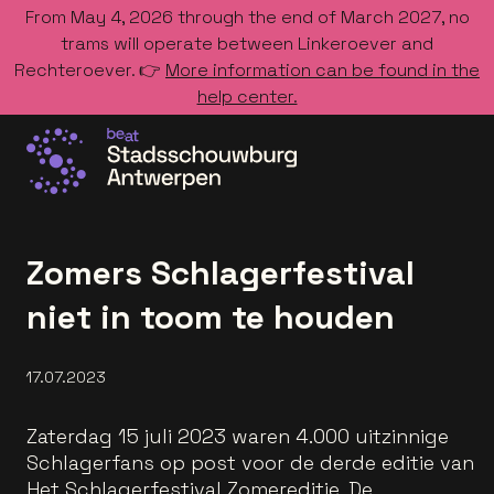
From May 4, 2026 through the end of March 2027, no
trams will operate between Linkeroever and
Rechteroever. 👉
More information can be found in the
help center.
Go to the homepage
Zomers Schlagerfestival
niet in toom te houden
17.07.2023
Zaterdag 15 juli 2023 waren 4.000 uitzinnige
Schlagerfans op post voor de derde editie van
Het Schlagerfestival Zomereditie. De