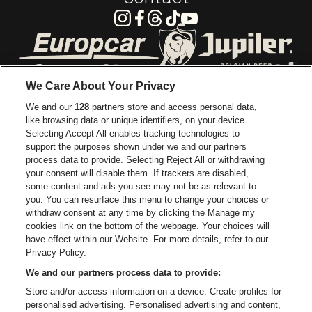
Instagram
Facebook
Threads
Tiktok
Youtube
Go to website of Europcar
Go to website of
We Care About Your Privacy
Go to website of Red Bull
We and our
128
partners store and access personal data,
Go to website of Coca-Cola
Go to websit
like browsing data or unique identifiers, on your device.
Selecting Accept All enables tracking technologies to
Go to website of Champagne Pommery
support the purposes shown under we and our partners
Go to website of The 
process data to provide. Selecting Reject All or withdrawing
your consent will disable them. If trackers are disabled,
Go to website of The Lillet logo 
Go to website o
some content and ads you see may not be as relevant to
you. You can resurface this menu to change your choices or
withdraw consent at any time by clicking the Manage my
Go to website of Gazet van Ant
cookies link on the bottom of the webpage. Your choices will
Stadsschouwburg Antwerpen is part of
be•at
Go to website o
have effect within our Website. For more details, refer to our
Stadsschouwburg Antwerpen
Privacy Policy.
Nieuwstad 1, 2000 Antwerp
We and our partners process data to provide:
Be-At Venues
Store and/or access information on a device. Create profiles for
Schijnpoortweg 119, 2170 Antwerp
personalised advertising. Personalised advertising and content,