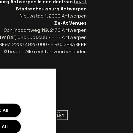
rg Antwerpen is een deel van
be•at
Stadsschouwburg Antwerpen
Nieuwstad 1, 2000 Antwerpen
Be-At Venues
Schijnpoortweg 119, 2170 Antwerpen
TW (BE) 0461.051.688 - RPR Antwerpen
: BE93 2200 4925 0067 - BIC: GEBABEBB
© be•at - Alle rechten voorbehouden
 All
 website van Red Bull
Ga naar de website van Champagne Pom
naar de website van Het logo van Aperol
 All