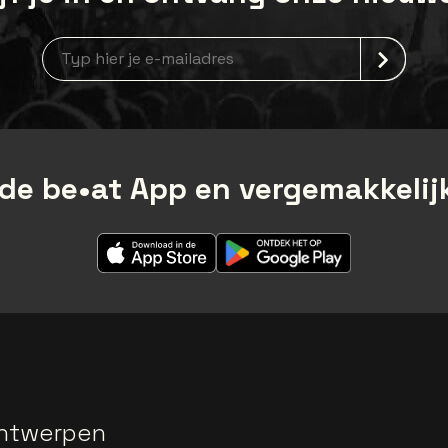
Nieuwsbrief aanmelding
de be•at App en vergemakkelijk
ntwerpen