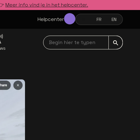
 👉
Meer info vind je in het helpcenter.
Helpcenter
NL
FR
EN
NEDERLANDS
FRANÇAIS
ENGLISH
Begin hier te typen navbar
uws