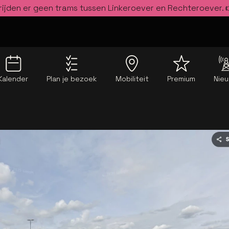
rijden er geen trams tussen Linkeroever en Rechteroever.
Kalender
Plan je bezoek
Mobiliteit
Premium
Nie