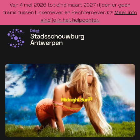
Van 4 mei 2026 tot eind maart 2027 rijden er geen
trams tussen Linkeroever en Rechteroever. 👉
Meer info
vind je in het helpcenter.
Ga naar de homepage