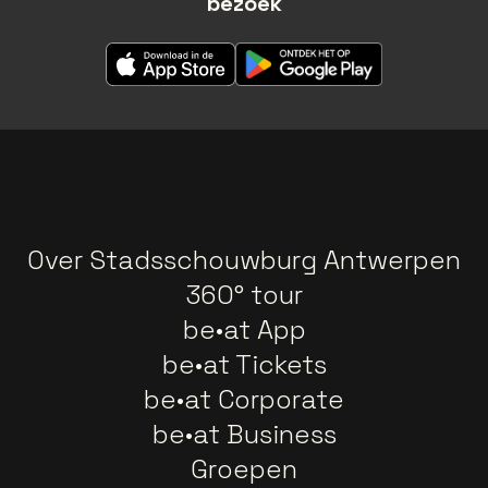
bezoek
Over Stadsschouwburg Antwerpen
360° tour
be•at App
be•at Tickets
be•at Corporate
be•at Business
Groepen