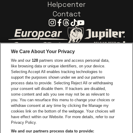
Helpcenter
Contact
Instagram
Facebook
Threads
Tiktok
Youtube
Ga naar de website van Europcar
Ga naar de webs
We Care About Your Privacy
Ga naar de website van Re
We and our
128
partners store and access personal data,
Ga naar de website van Coca-Cola
Ga naar de 
like browsing data or unique identifiers, on your device.
Selecting Accept All enables tracking technologies to
Ga naar de website van Champagne Pomm
support the purposes shown under we and our partners
Ga naar de website van
process data to provide. Selecting Reject All or withdrawing
your consent will disable them. If trackers are disabled,
Ga naar de website van Het logo v
Ga naar de webs
some content and ads you see may not be as relevant to
you. You can resurface this menu to change your choices or
withdraw consent at any time by clicking the Manage my
Ga naar de website van Gazet v
cookies link on the bottom of the webpage. Your choices will
Stadsschouwburg Antwerpen is een deel van
be•at
Ga naar de webs
have effect within our Website. For more details, refer to our
Stadsschouwburg Antwerpen
Privacy Policy.
Nieuwstad 1, 2000 Antwerpen
We and our partners process data to provide: