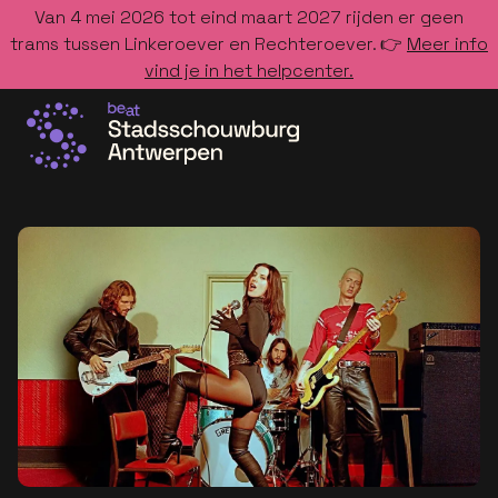
Van 4 mei 2026 tot eind maart 2027 rijden er geen
trams tussen Linkeroever en Rechteroever. 👉
Meer info
vind je in het helpcenter.
Ga naar de homepage