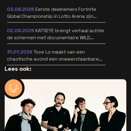
03.08.2026
Eerste deelnemers Fortnite
Global Championship in Lotto Arena zijn
bekend
02.08.2026
KATSEYE brengt verhaal achter
de schermen met documentaire WILD
HEARTS [trailer]
31.07.2026
Tove Lo maakt van een
chaotische avond een onweerstaanbare
popsong
Lees ook: