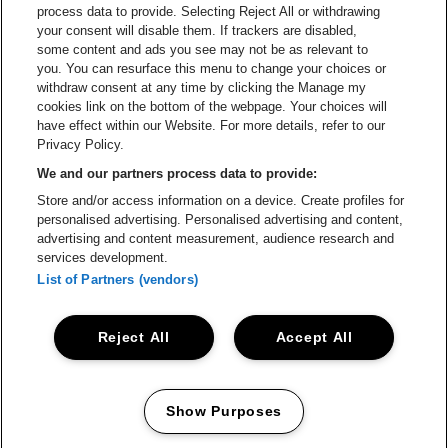
process data to provide. Selecting Reject All or withdrawing
your consent will disable them. If trackers are disabled,
Ga naar de website van Het logo v
Ga naar de webs
some content and ads you see may not be as relevant to
you. You can resurface this menu to change your choices or
withdraw consent at any time by clicking the Manage my
Ga naar de website van Gazet v
cookies link on the bottom of the webpage. Your choices will
Stadsschouwburg Antwerpen is een deel van
be•at
Ga naar de webs
have effect within our Website. For more details, refer to our
Stadsschouwburg Antwerpen
Privacy Policy.
Nieuwstad 1, 2000 Antwerpen
We and our partners process data to provide:
Be-At Venues
Store and/or access information on a device. Create profiles for
Schijnpoortweg 119, 2170 Antwerpen
personalised advertising. Personalised advertising and content,
BTW (BE) 0461.051.688 - RPR Antwerpen
advertising and content measurement, audience research and
BNP Paribas Fortis - IBAN: BE93 2200 4925 0067 - BIC:
services development.
GEBABEBB
List of Partners (vendors)
© be•at - Alle rechten voorbehouden
Reject All
Accept All
Proclaimer
Cookies
Manage my cookies
Privacy
Algemene voorwaarden
Show Purposes