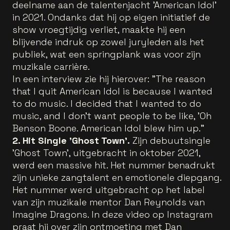
deelname aan de talentenjacht 'American Idol'
in 2021. Ondanks dat hij op eigen initiatief de
show vroegtijdig verliet, maakte hij een
blijvende indruk op zowel juryleden als het
publiek, wat een springplank was voor zijn
muzikale carrière.
In een interview zie hij hierover: "The reason
that I quit American Idol is because I wanted
to do music. I decided that I wanted to do
music, and I don't want people to be like, 'Oh
Benson Boone. American Idol blew him up."
2. Hit Single 'Ghost Town'.
Zijn debuutsingle
'Ghost Town', uitgebracht in oktober 2021,
werd een massive hit. Het nummer benadrukt
zijn unieke zangtalent en emotionele diepgang.
Het nummer werd uitgebracht op het label
van zijn muzikale mentor Dan Reynolds van
Imagine Dragons. In deze video op Instagram
praat hij over
zijn ontmoeting met Dan