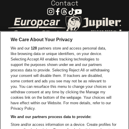
Contact
Instagram
Facebook
Threads
Tiktok
Youtube
Ga naar de website van Europcar
Ga naar de webs
We Care About Your Privacy
Ga naar de website van Re
We and our
128
partners store and access personal data,
Ga naar de website van Coca-Cola
Ga naar de 
like browsing data or unique identifiers, on your device.
Selecting Accept All enables tracking technologies to
Ga naar de website van Champagne Pomm
support the purposes shown under we and our partners
Ga naar de website van
process data to provide. Selecting Reject All or withdrawing
your consent will disable them. If trackers are disabled,
Ga naar de website van Het logo v
Ga naar de webs
some content and ads you see may not be as relevant to
you. You can resurface this menu to change your choices or
withdraw consent at any time by clicking the Manage my
Ga naar de website van Gazet v
cookies link on the bottom of the webpage. Your choices will
Stadsschouwburg Antwerpen is een deel van
be•at
Ga naar de webs
have effect within our Website. For more details, refer to our
Stadsschouwburg Antwerpen
Privacy Policy.
Nieuwstad 1, 2000 Antwerpen
We and our partners process data to provide:
Be-At Venues
Store and/or access information on a device. Create profiles for
Schijnpoortweg 119, 2170 Antwerpen