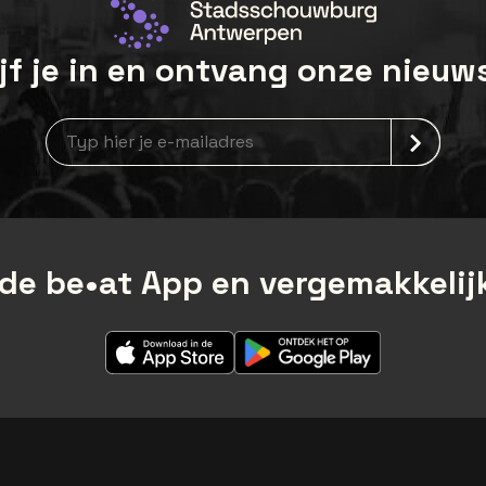
jf je in en ontvang onze nieuw
Nieuwsbrief aanmelding
de be•at App en vergemakkelijk