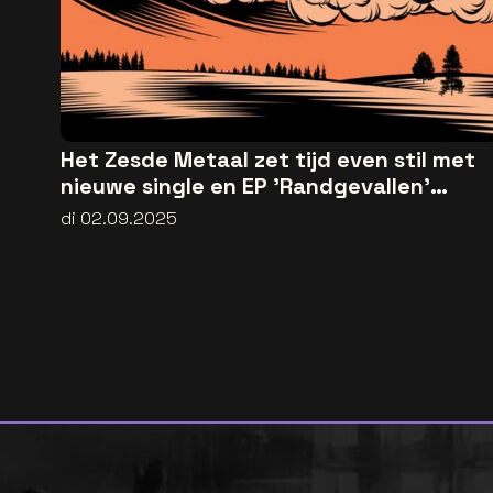
Het Zesde Metaal zet tijd even stil met
nieuwe single en EP 'Randgevallen'
[video]
di 02.09.2025