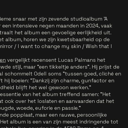
ieme snaar met zijn zevende studioalbum 'A
r een intensieve negen maanden in 2024, vaak
raalt het album een gevoelige eerlijkheid uit.
het album, horen we zijn kwetsbaarheid op de
mirror / I want to change my skin / Wish that I
ren
vergelijkt recensent Lucas Palmans het
de stijl, maar "een tikkeltje anders". Hij prijst de
al schommelt Odell soms "tussen goed, cliché en
 hij boeien: "Dankzij zijn charme, gunfactor en
dheid blijft het wel gewoon werken."
essentie van het album treffend samen: "Het
t ook over het loslaten en aanvaarden dat het
eugde, woede, euforie en passie."
ende popplaat, maar een rauwe, persoonlijke
Het album is een van zijn meest indringende tot