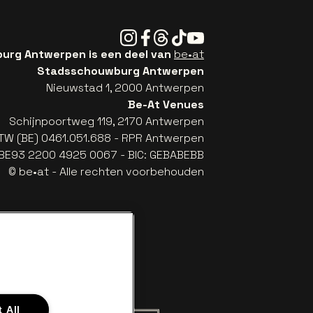
Instagram
Facebook
Threads
Tiktok
Youtube
rg Antwerpen is een deel van
be•at
Stadsschouwburg Antwerpen
Nieuwstad 1, 2000 Antwerpen
Be-At Venues
Schijnpoortweg 119, 2170 Antwerpen
TW (BE) 0461.051.688 - RPR Antwerpen
: BE93 2200 4925 0067 - BIC: GEBABEBB
© be•at - Alle rechten voorbehouden
 All