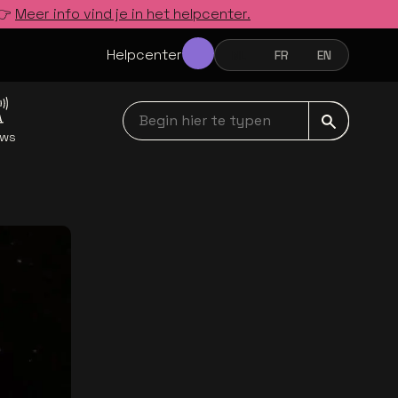
 👉
Meer info vind je in het helpcenter.
Helpcenter
NL
FR
EN
NEDERLANDS
FRANÇAIS
ENGLISH
Begin hier te typen navbar
uws