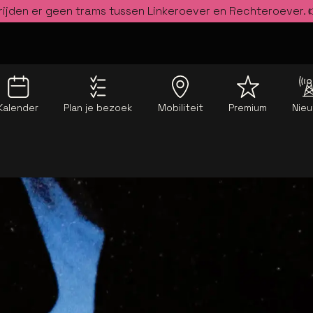
rijden er geen trams tussen Linkeroever en Rechteroever.
Kalender
Plan je bezoek
Mobiliteit
Premium
Nie