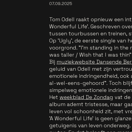
07.09.2025
Tom Odell raakt opnieuw een int
Wonderful Life'. Geschreven ove
tussen tourbussen en treinen, st
Op 'Ugly', de eerste single van 
voorgrond. "I’m standing in the 
was taller / Wish that I was thin"
Bij
muziekwebsite Dansende Be
geluid van Odell met zijn vertrouw
emotionele indringendheid, ook 
al-wel-eens-gehoord". Toch blijft
simpelweg emotionele indringen
Het
weekblad De Zondag
vat de 
album ademt tristesse, maar gaa
leven vol schoonheid zit, met vr
'A Wonderful Life' is geen glanz
getuigenis van leven onderweg. 