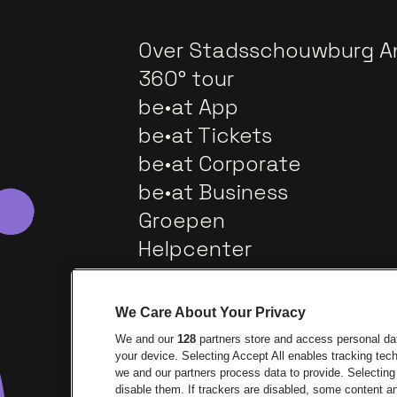
Over Stadsschouwburg A
360° tour
be•at App
be•at Tickets
be•at Corporate
be•at Business
Groepen
Helpcenter
Contact
We Care About Your Privacy
We and our
128
partners store and access personal data
your device. Selecting Accept All enables tracking te
we and our partners process data to provide. Selecting 
disable them. If trackers are disabled, some content 