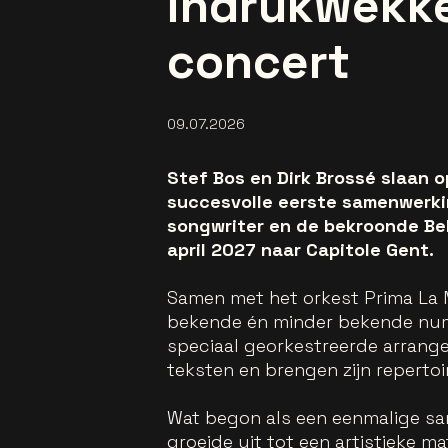
indrukwekk
concert
09.07.2026
Stef Bos en Dirk Brossé slaan o
succesvolle eerste samenwerki
songwriter en de bekroonde Be
april 2027 naar Capitole Gent.
Samen met het orkest Prima La Mu
bekende én minder bekende num
speciaal georkestreerde arrange
teksten en brengen zijn repertoi
Wat begon als een eenmalige s
groeide uit tot een artistieke 