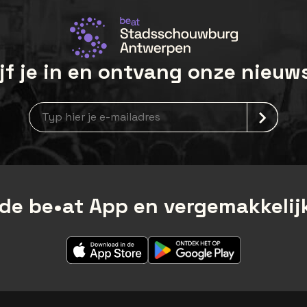
jf je in en ontvang onze nieuw
Nieuwsbrief aanmelding
de be•at App en vergemakkelijk