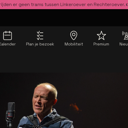
rijden er geen trams tussen Linkeroever en Rechteroever.
Kalender
Plan je bezoek
Mobiliteit
Premium
Nie