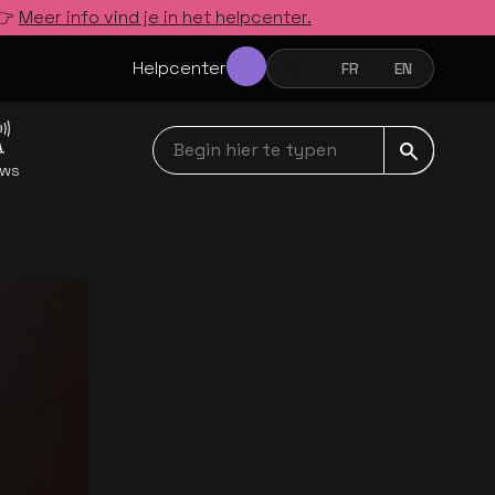
 👉
Meer info vind je in het helpcenter.
Helpcenter
NL
FR
EN
NEDERLANDS
FRANÇAIS
ENGLISH
Begin hier te typen navbar
uws