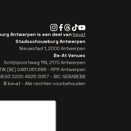
Instagram
Facebook
Threads
Tiktok
Youtube
rg Antwerpen is een deel van
be•at
Stadsschouwburg Antwerpen
Nieuwstad 1, 2000 Antwerpen
Be-At Venues
Schijnpoortweg 119, 2170 Antwerpen
TW (BE) 0461.051.688 - RPR Antwerpen
: BE93 2200 4925 0067 - BIC: GEBABEBB
© be•at - Alle rechten voorbehouden