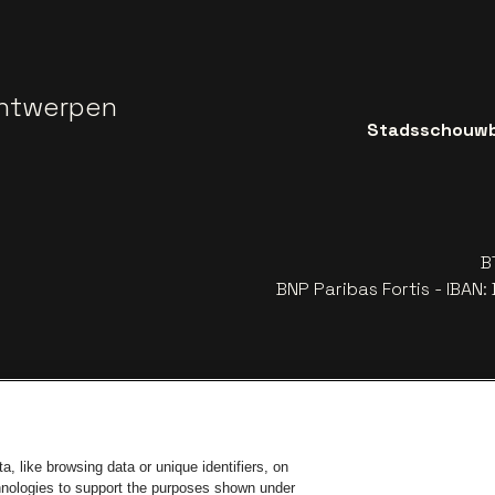
ntwerpen
Stadsschouwbu
B
BNP Paribas Fortis - IBAN
, like browsing data or unique identifiers, on
chnologies to support the purposes shown under