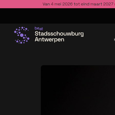
Van 4 mei 2026 tot eind maart 2027 
Ga naar de homepage