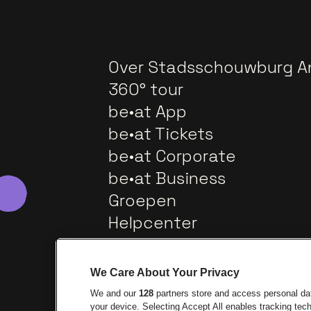
Over Stadsschouwburg A
360° tour
be•at App
be•at Tickets
be•at Corporate
be•at Business
Groepen
Helpcenter
Contact
We Care About Your Privacy
We and our
128
partners store and access personal data
your device. Selecting Accept All enables tracking te