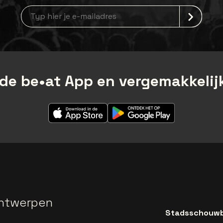
Nieuwsbrief aanmelding
de be•at App en vergemakkelijk
ntwerpen
Stadsschouwbu