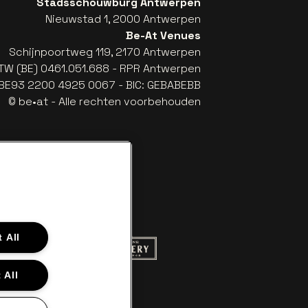
Stadsschouwburg Antwerpen
Nieuwstad 1, 2000 Antwerpen
Be-At Venues
Schijnpoortweg 119, 2170 Antwerpen
TW (BE) 0461.051.688 - RPR Antwerpen
: BE93 2200 4925 0067 - BIC: GEBABEBB
© be•at - Alle rechten voorbehouden
 All
 website van Red Bull
Ga naar de website van Champagne Pom
naar de website van Het logo van Aperol
 All
ite van Gazet van Antwerpen
white
 Croky