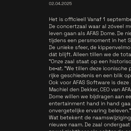
02.04.2025
Het is officieel! Vanaf 1 septem
De concertzaal waar al zóveel m
leven gaan als AFAS Dome. De n
tijdens een persmoment in het S
De unieke sfeer, de kippenvelmo
dát blijft. Alleen tillen we de t
“Onze zaal staat op een historis
be•at. “We tillen deze iconische 
rijke geschiedenis en een blik o
Ook voor AFAS Software is deze
Machiel den Dekker, CEO van AFA
Dome willen we bijdragen aan e
entertainment hand in hand gaan
onvergetelijke ervaring beleven.
Wat betekent de naamswijzigin
nieuwe naam. De zaal ondergaa