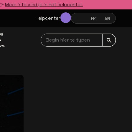
 👉
Meer info vind je in het helpcenter.
Helpcenter
NL
FR
EN
NEDERLANDS
FRANÇAIS
ENGLISH
Begin hier te typen navbar
uws