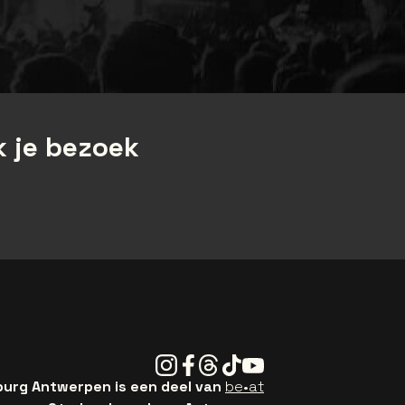
 je bezoek
Instagram
Facebook
Threads
Tiktok
Youtube
rg Antwerpen is een deel van
be•at