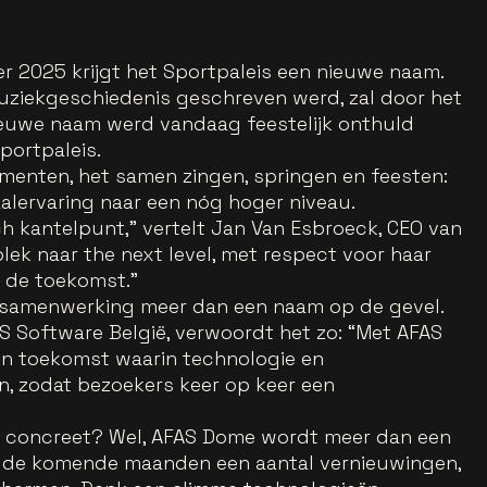
ber 2025 krijgt het Sportpaleis een nieuwe naam.
uziekgeschiedenis geschreven werd, zal door het
ieuwe naam werd vandaag feestelijk onthuld
portpaleis.
menten, het samen zingen, springen en feesten:
otaalervaring naar een nóg hoger niveau.
ch kantelpunt,” vertelt Jan Van Esbroeck, CEO van
plek naar the next level, met respect voor haar
p de toekomst.”
 samenwerking meer dan een naam op de gevel.
S Software België, verwoordt het zo: “Met AFAS
en toekomst waarin technologie en
, zodat bezoekers keer op keer een
”
g concreet? Wel, AFAS Dome wordt meer dan een
t de komende maanden een aantal vernieuwingen,