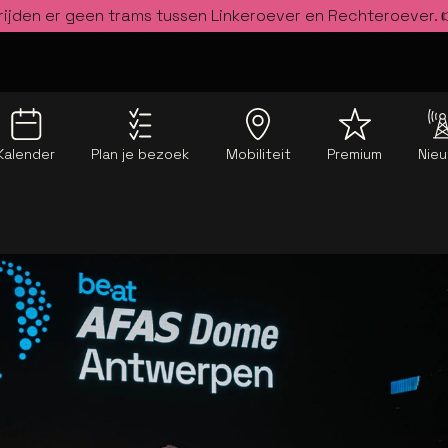
rijden er geen trams tussen Linkeroever en Rechteroever.
Kalender
Plan je bezoek
Mobiliteit
Premium
Nie