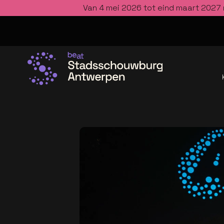
Van 4 mei 2026 tot eind maart 2027 
Ga naar de homepage