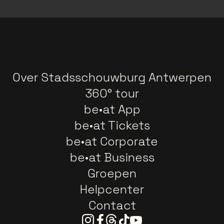
Over Stadsschouwburg Antwerpen
360° tour
be•at App
be•at Tickets
be•at Corporate
be•at Business
Groepen
Helpcenter
Contact
Instagram
Facebook
Threads
Tiktok
Youtube