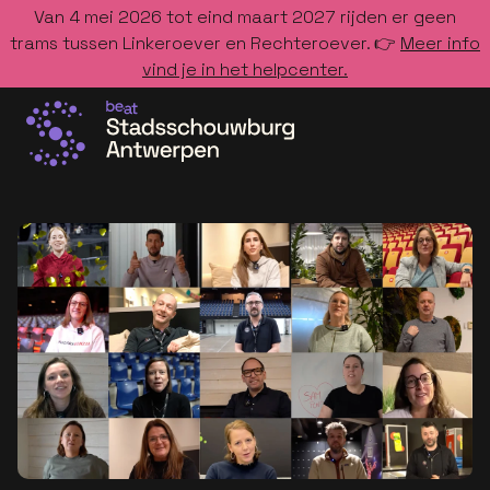
Van 4 mei 2026 tot eind maart 2027 rijden er geen
trams tussen Linkeroever en Rechteroever. 👉
Meer info
vind je in het helpcenter.
Ga naar de homepage