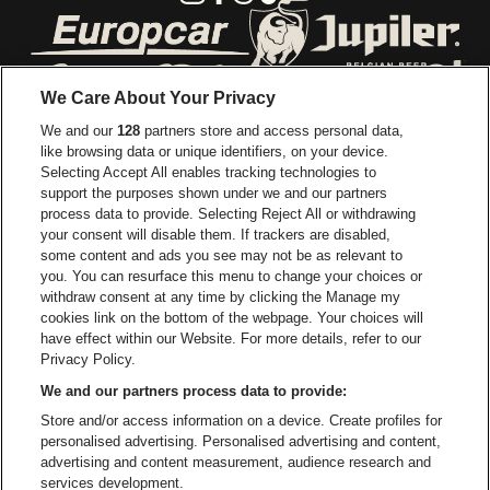
Ga naar de website van Europcar
Ga naar de webs
We Care About Your Privacy
Ga naar de website van Re
We and our
128
partners store and access personal data,
Ga naar de website van Coca-Cola
Ga naar de 
like browsing data or unique identifiers, on your device.
Selecting Accept All enables tracking technologies to
Ga naar de website van Champagne Pomm
support the purposes shown under we and our partners
Ga naar de website van
process data to provide. Selecting Reject All or withdrawing
your consent will disable them. If trackers are disabled,
Ga naar de website van Het logo v
Ga naar de webs
some content and ads you see may not be as relevant to
you. You can resurface this menu to change your choices or
withdraw consent at any time by clicking the Manage my
Ga naar de website van Gazet v
cookies link on the bottom of the webpage. Your choices will
Stadsschouwburg Antwerpen is een deel van
be•at
Ga naar de webs
have effect within our Website. For more details, refer to our
Stadsschouwburg Antwerpen
Privacy Policy.
Nieuwstad 1, 2000 Antwerpen
We and our partners process data to provide:
Be-At Venues
Store and/or access information on a device. Create profiles for
Schijnpoortweg 119, 2170 Antwerpen
personalised advertising. Personalised advertising and content,
BTW (BE) 0461.051.688 - RPR Antwerpen
advertising and content measurement, audience research and
BNP Paribas Fortis - IBAN: BE93 2200 4925 0067 - BIC:
services development.