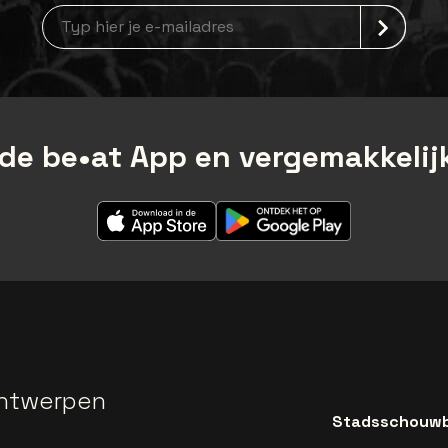
Nieuwsbrief aanmelding
de be•at App en vergemakkelijk
ntwerpen
Stadsschouwbu