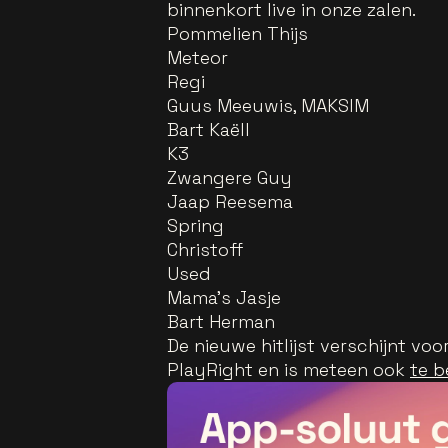
binnenkort live in onze zalen.
Pommelien Thijs
Meteor
Regi
Guus Meeuwis, MAKSIM
Bart Kaëll
K3
Zwangere Guy
Jaap Reesema
Spring
Christoff
Used
Mama's Jasje
Bart Herman
De nieuwe hitlijst verschijnt v
PlayRight en is meteen ook
te b