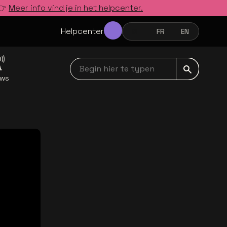
 👉
Meer info vind je in het helpcenter.
Helpcenter
NL
FR
EN
NEDERLANDS
FRANÇAIS
ENGLISH
Begin hier te typen navbar
uws