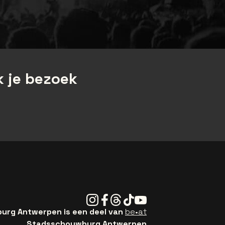
 je bezoek
Instagram
Facebook
Threads
Tiktok
Youtube
rg Antwerpen is een deel van
be•at
Stadsschouwburg Antwerpen