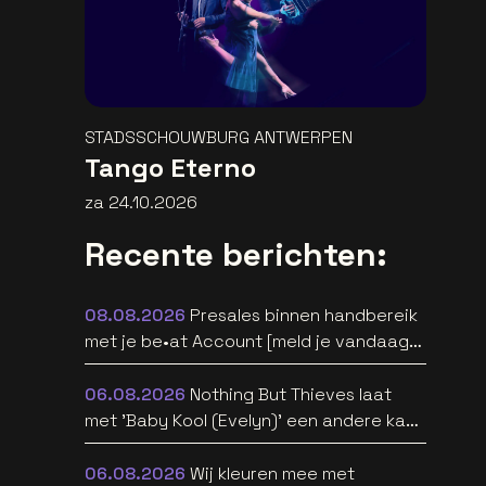
STADSSCHOUWBURG ANTWERPEN
Tango Eterno
za 24.10.2026
Recente berichten:
08.08.2026
Presales binnen handbereik
met je be•at Account [meld je vandaag
aan]
06.08.2026
Nothing But Thieves laat
met 'Baby Kool (Evelyn)' een andere kant
van zich horen [video]
06.08.2026
Wij kleuren mee met