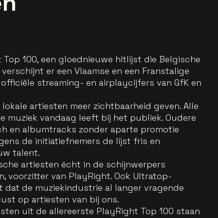
en
 Top 100, een gloednieuwe hitlijst die Belgische
k verschijnt er een Vlaamse en een Franstalige
officiële streaming- en airplaycijfers van GfK en
l: lokale artiesten meer zichtbaarheid geven. Alle
 muziek vandaag leeft bij het publiek. Oudere
h en albumtracks zonder aparte promotie
gens de initiatiefnemers de lijst fris en
uw talent.
gische artiesten écht in de schijnwerpers
in, voorzitter van PlayRight. Ook Ultratop-
 dat de muziekindustrie al langer vragende
ust op artiesten van bij ons.
iesten uit de allereerste PlayRight Top 100 staan