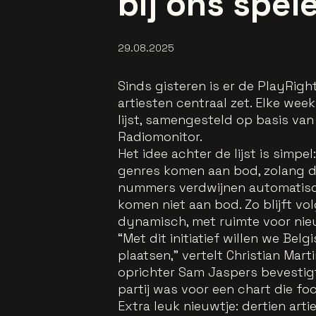
bij ons spel
29.08.2025
Sinds gisteren is er de
PlayRight
artiesten centraal zet. Elke wee
lijst, samengesteld op basis van 
Radiomonitor.
Het idee achter de lijst is simpe
genres komen aan bod, zolang de
nummers verdwijnen automatisc
komen
niet aan bod. Zo blijft vol
dynamisch, met ruimte voor nie
“Met dit initiatief willen we Bel
plaatsen,” vertelt Christian Mart
oprichter Sam Jaspers bevestigt
partij was voor een chart die foc
Extra leuk nieuwtje: dertien art