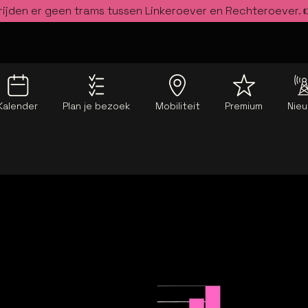
rijden er geen trams tussen Linkeroever en Rechteroever.
Kalender
Plan je bezoek
Mobiliteit
Premium
Nie