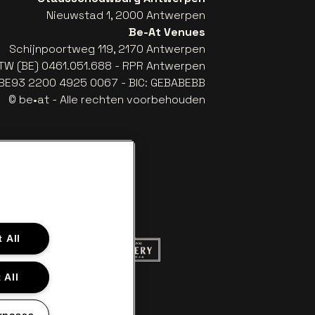
Nieuwstad 1, 2000 Antwerpen
Be-At Venues
Schijnpoortweg 119, 2170 Antwerpen
TW (BE) 0461.051.688 - RPR Antwerpen
: BE93 2200 4925 0067 - BIC: GEBABEBB
© be•at - Alle rechten voorbehouden
 All
 website van Red Bull
Ga naar de website van Champagne Pom
naar de website van Het logo van Aperol
 All
ite van Gazet van Antwerpen
white
 Croky
Ga naar de website van Lotto