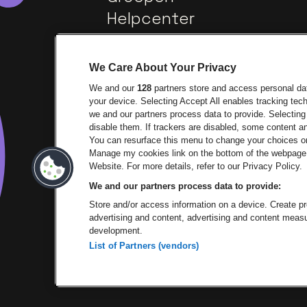
Helpcenter
Contact
We Care About Your Privacy
We and our
128
partners store and access personal data
your device. Selecting Accept All enables tracking te
we and our partners process data to provide. Selecting 
disable them. If trackers are disabled, some content 
You can resurface this menu to change your choices or
Manage my cookies link on the bottom of the webpage. 
Ga naar de website van Europ
Ga 
Website. For more details, refer to our Privacy Policy.
We and our partners process data to provide:
Ga naar de websit
Store and/or access information on a device. Create pro
advertising and content, advertising and content mea
development.
List of Partners (vendors)
P