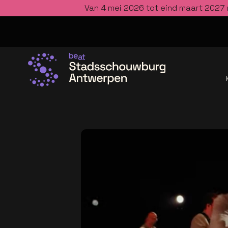
Van 4 mei 2026 tot eind maart 2027 
Ga naar de homepage