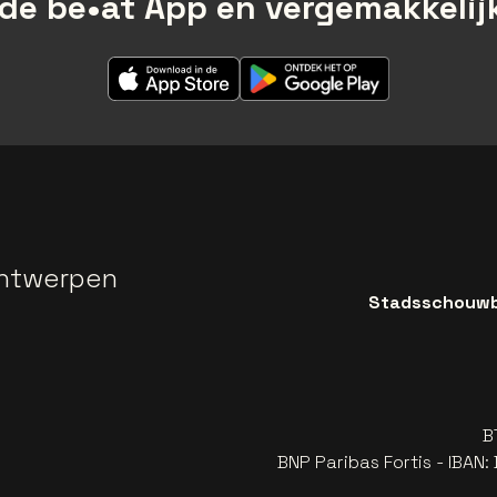
de be•at App en vergemakkelijk
ntwerpen
Stadsschouwbu
B
BNP Paribas Fortis - IBAN