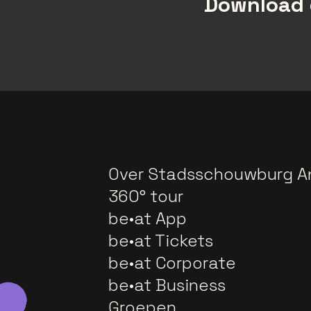
Download 
Over Stadsschouwburg A
360° tour
be•at App
be•at Tickets
be•at Corporate
be•at Business
Groepen