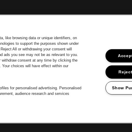
, like browsing data or unique identifiers, on
chnologies to support the purposes shown under
Reject All or withdrawing your consent will
and ads you see may not be as relevant to you.
Accept
 withdraw consent at any time by clicking the
Your choices will have effect within our
car
Ga naar de
Ga naar de website van Coca-Cola
naar de website van Jupiler
Ga 
Reject
Ga naar de webs
Ga naar de website van Het logo van Lillet in off-
Ga naar de website van
e van Het logo van Jameson in offwhite
Show Pu
files for personalised advertising. Personalised
surement, audience research and services
roclaimer
Cookies
Manage my cookies
Privacy
Algemene voorwaard