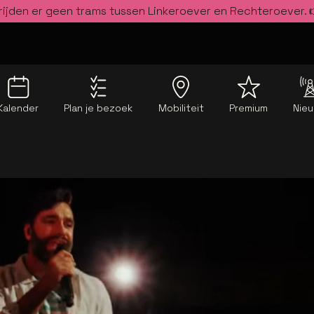
rijden er geen trams tussen Linkeroever en Rechteroever.
Kalender
Plan je bezoek
Mobiliteit
Premium
Nie