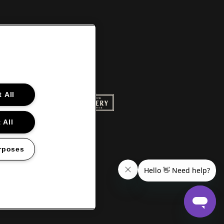
 All
 website van Red Bull
Ga naar de website van Champagne Pom
naar de website van Het logo van Aperol
 All
ite van Gazet van Antwerpen
white
 Croky
Ga naar de website van Lotto
rposes
en