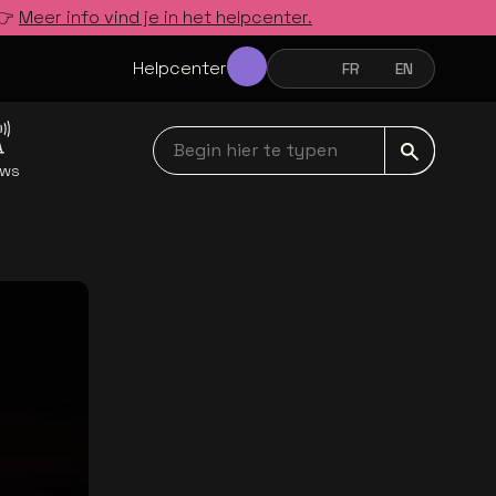
 👉
Meer info vind je in het helpcenter.
Helpcenter
NL
FR
EN
NEDERLANDS
FRANÇAIS
ENGLISH
Begin hier te typen navbar
uws