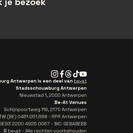
 je bezoek
Instagram
Facebook
Threads
Tiktok
Youtube
rg Antwerpen is een deel van
be•at
Stadsschouwburg Antwerpen
Nieuwstad 1, 2000 Antwerpen
Be-At Venues
Schijnpoortweg 119, 2170 Antwerpen
TW (BE) 0461.051.688 - RPR Antwerpen
: BE93 2200 4925 0067 - BIC: GEBABEBB
© be•at - Alle rechten voorbehouden