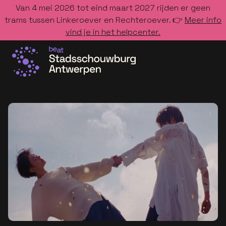
Van 4 mei 2026 tot eind maart 2027 rijden er geen
trams tussen Linkeroever en Rechteroever. 👉
Meer info
vind je in het helpcenter.
Ga naar de homepage