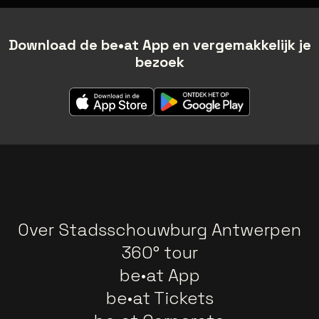
Download de be•at App en vergemakkelijk je
bezoek
Over Stadsschouwburg Antwerpen
360° tour
be•at App
be•at Tickets