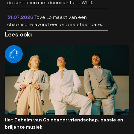
de schermen met documentaire WILD
HEARTS [trailer]
31.07.2026
Tove Lo maakt van een
chaotische avond een onweerstaanbare
popsong
Lees ook:
Het Geheim van Goldband: vriendschap, passie en
briljante muziek