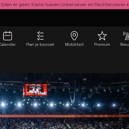
rijden er geen trams tussen Linkeroever en Rechteroever.
Kalender
Plan je bezoek
Mobiliteit
Premium
Nie