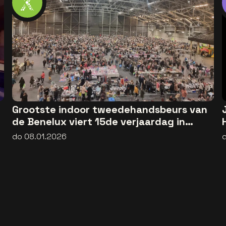
Grootste indoor tweedehandsbeurs van
de Benelux viert 15de verjaardag in
Hassel
do 08.01.2026