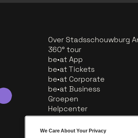
Over Stadsschouwburg A
360° tour
be•at App
be•at Tickets
be•at Corporate
be•at Business
Groepen
Helpcenter
Contact
We Care About Your Privacy