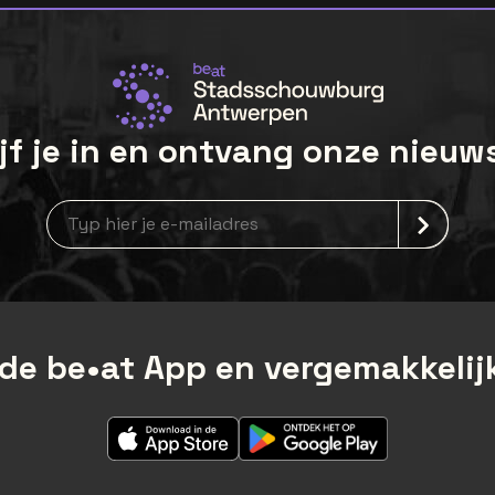
jf je in en ontvang onze nieuw
Nieuwsbrief aanmelding
de be•at App en vergemakkelijk