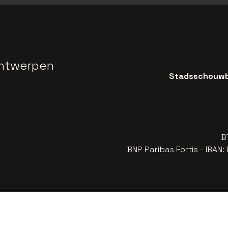
ntwerpen
Stadsschouwbu
B
BNP Paribas Fortis - IBAN