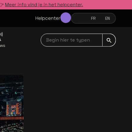
 👉
Meer info vind je in het helpcenter.
Helpcenter
NL
FR
EN
NEDERLANDS
FRANÇAIS
ENGLISH
Begin hier te typen navbar
uws