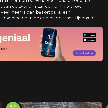
tertainment en beleving voor jong en oud. De
art van de avond, maar de halftime show
veel meer is dan basketbal alleen.
i,
download dan de app en doe mee tijdens de