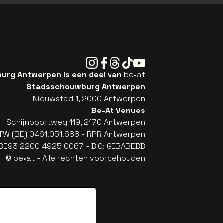
Instagram
Facebook
Threads
Tiktok
Youtube
rg Antwerpen is een deel van
be•at
Stadsschouwburg Antwerpen
Nieuwstad 1, 2000 Antwerpen
Be-At Venues
Schijnpoortweg 119, 2170 Antwerpen
TW (BE) 0461.051.688 - RPR Antwerpen
: BE93 2200 4925 0067 - BIC: GEBABEBB
© be•at - Alle rechten voorbehouden