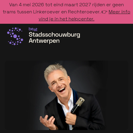
Van 4 mei 2026 tot eind maart 2027 rijden er geen
trams tussen Linkeroever en Rechteroever. 👉
Meer info
vind je in het helpcenter.
Ga naar de homepage