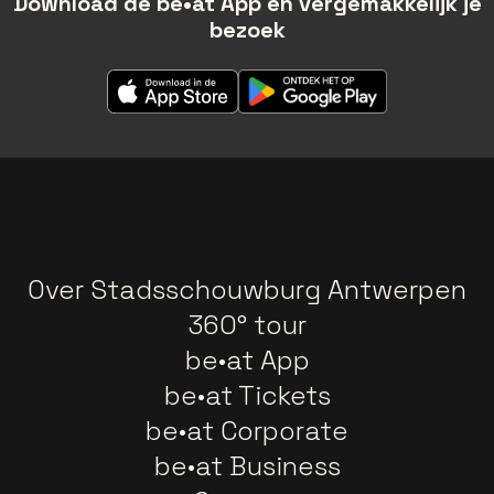
Download de be•at App en vergemakkelijk je
bezoek
Over Stadsschouwburg Antwerpen
360° tour
be•at App
be•at Tickets
be•at Corporate
be•at Business