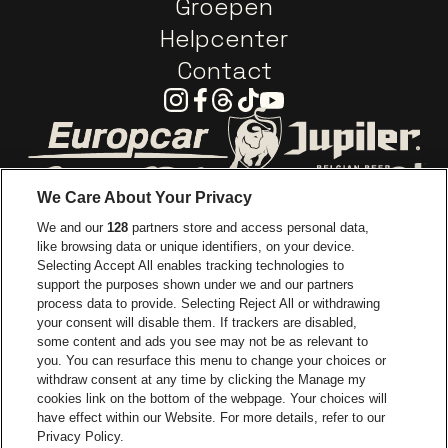
Groepen
Helpcenter
Contact
Instagram
Facebook
Threads
Tiktok
Youtube
Ga naar de website van Europcar
Ga naar de webs
We Care About Your Privacy
Ga naar de website van Re
We and our
128
partners store and access personal data,
Ga naar de website van Coca-Cola
Ga naar de 
like browsing data or unique identifiers, on your device.
Selecting Accept All enables tracking technologies to
Ga naar de website van Champagne Pomm
support the purposes shown under we and our partners
Ga naar de website van
process data to provide. Selecting Reject All or withdrawing
your consent will disable them. If trackers are disabled,
Ga naar de website van Het logo v
Ga naar de webs
some content and ads you see may not be as relevant to
you. You can resurface this menu to change your choices or
withdraw consent at any time by clicking the Manage my
Ga naar de website van Gazet v
cookies link on the bottom of the webpage. Your choices will
Stadsschouwburg Antwerpen is een deel van
be•at
Ga naar de webs
have effect within our Website. For more details, refer to our
Stadsschouwburg Antwerpen
Privacy Policy.