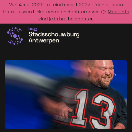
Van 4 mei 2026 tot eind maart 2027 rijden er geen
trams tussen Linkeroever en Rechteroever. 👉
Meer info
vind je in het helpcenter.
Ga naar de homepage