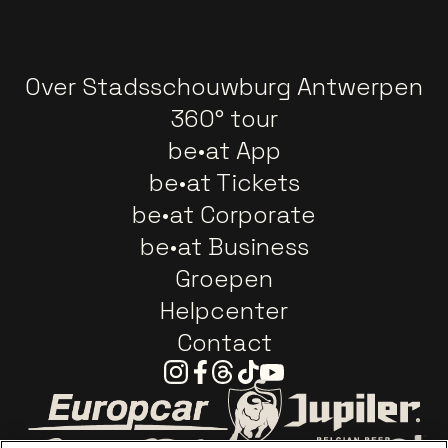
Over Stadsschouwburg Antwerpen
360° tour
be•at App
be•at Tickets
be•at Corporate
be•at Business
Groepen
Helpcenter
Contact
Instagram
Facebook
Threads
Tiktok
Youtube
Ga naar de website van Europcar