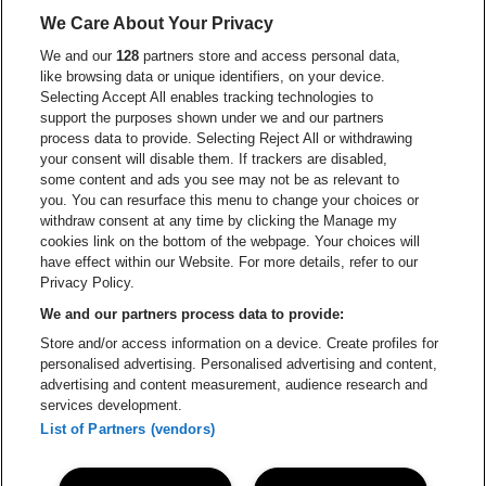
Ga naar de webs
We Care About Your Privacy
Ga naar de website van Re
We and our
128
partners store and access personal data,
Ga naar de website van Coca-Cola
Ga naar de 
like browsing data or unique identifiers, on your device.
Selecting Accept All enables tracking technologies to
Ga naar de website van Champagne Pomm
support the purposes shown under we and our partners
Ga naar de website van
process data to provide. Selecting Reject All or withdrawing
your consent will disable them. If trackers are disabled,
Ga naar de website van Het logo v
Ga naar de webs
some content and ads you see may not be as relevant to
you. You can resurface this menu to change your choices or
withdraw consent at any time by clicking the Manage my
Ga naar de website van Gazet v
cookies link on the bottom of the webpage. Your choices will
Stadsschouwburg Antwerpen is een deel van
be•at
Ga naar de webs
have effect within our Website. For more details, refer to our
Stadsschouwburg Antwerpen
Privacy Policy.
Nieuwstad 1, 2000 Antwerpen
We and our partners process data to provide:
Be-At Venues
Store and/or access information on a device. Create profiles for
Schijnpoortweg 119, 2170 Antwerpen
personalised advertising. Personalised advertising and content,
BTW (BE) 0461.051.688 - RPR Antwerpen
advertising and content measurement, audience research and
BNP Paribas Fortis - IBAN: BE93 2200 4925 0067 - BIC:
services development.
GEBABEBB
List of Partners (vendors)
© be•at - Alle rechten voorbehouden