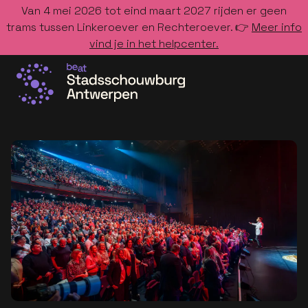
Van 4 mei 2026 tot eind maart 2027 rijden er geen
trams tussen Linkeroever en Rechteroever. 👉
Meer info
vind je in het helpcenter.
Ga naar de homepage