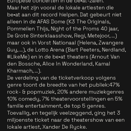
Europese concerten in de be•at-zalen.
Maar het zijn vooral de lokale artiesten die
be•at aan dit record hielpen. Dat gebeurt niet
alleen in de AFAS Dome (K3 The Originals,
Pommelien Thijs, Night of the Proms 40 jaar,
De Grote Sinterklaasshow, Regi, Metejoor, ...)
maar ook in Vorst Nationaal (Helena, Zwangere
Guy, …), de Lotto Arena (Bart Peeters, Nerdland,
#LikeMe) en in de be•at theaters (Arnout Van
den Bossche, Alice In Wonderland, Kamal
Kharmach, …).
De verdeling van de ticketverkoop volgens
genre toont de breedte van het publiek:47%
rock- & popmuziek, 20% andere muziekgenres
10% comedy, 7% theatervoorstellingen en 5%
familie entertainment, de top 5 genres.
Toevallig, en tegelijk veelzeggend, ging het 3
miljoenste ticket naar de theatershow van een
lokale artiest, Xander De Rycke.