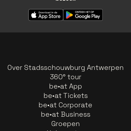
Over Stadsschouwburg Antwerpen
360° tour
be•at App
be•at Tickets
be•at Corporate
be•at Business
Groepen