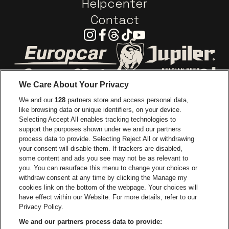
Helpcenter
Contact
Instagram
Facebook
Threads
Tiktok
Youtube
Ga naar de website van Europcar
Ga naar de webs
We Care About Your Privacy
Ga naar de website van Re
We and our
128
partners store and access personal data,
Ga naar de website van Coca-Cola
Ga naar de 
like browsing data or unique identifiers, on your device.
Selecting Accept All enables tracking technologies to
Ga naar de website van Champagne Pomm
support the purposes shown under we and our partners
Ga naar de website van
process data to provide. Selecting Reject All or withdrawing
your consent will disable them. If trackers are disabled,
Ga naar de website van Het logo v
Ga naar de webs
some content and ads you see may not be as relevant to
you. You can resurface this menu to change your choices or
withdraw consent at any time by clicking the Manage my
Ga naar de website van Gazet v
cookies link on the bottom of the webpage. Your choices will
Stadsschouwburg Antwerpen is een deel van
be•at
Ga naar de webs
have effect within our Website. For more details, refer to our
Stadsschouwburg Antwerpen
Privacy Policy.
Nieuwstad 1, 2000 Antwerpen
We and our partners process data to provide:
Be-At Venues