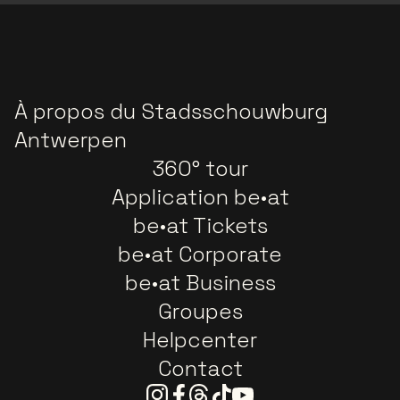
À propos du Stadsschouwburg
Antwerpen
360° tour
Application be•at
be•at Tickets
be•at Corporate
be•at Business
Groupes
Helpcenter
Contact
Instagram
Facebook
Threads
Tiktok
Youtube