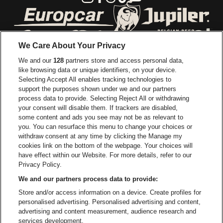
Visitez le site de Europcar
Visitez le site d
We Care About Your Privacy
Visitez le site de Red Bull
We and our
128
partners store and access personal data,
Visitez le site de Coca-Cola
Visitez le si
like browsing data or unique identifiers, on your device.
Selecting Accept All enables tracking technologies to
Visitez le site de Champagne Pommery
support the purposes shown under we and our partners
Visitez le site de Le l
process data to provide. Selecting Reject All or withdrawing
your consent will disable them. If trackers are disabled,
Visitez le site de Le logo Lillet e
Visitez le site d
some content and ads you see may not be as relevant to
you. You can resurface this menu to change your choices or
withdraw consent at any time by clicking the Manage my
Visitez le site de Gazet van Antw
cookies link on the bottom of the webpage. Your choices will
Stadsschouwburg Antwerpen fait partie de
be•at
Visitez le site d
have effect within our Website. For more details, refer to our
Stadsschouwburg Antwerpen
Privacy Policy.
Nieuwstad 1, 2000 Anvers
We and our partners process data to provide:
Be-At Venues
Store and/or access information on a device. Create profiles for
Schijnpoortweg 119, 2170 Anvers
personalised advertising. Personalised advertising and content,
BTW (BE) 0461.051.688 - RPR Antwerpen
advertising and content measurement, audience research and
BNP Paribas Fortis - IBAN: BE93 2200 4925 0067 - BIC:
services development.