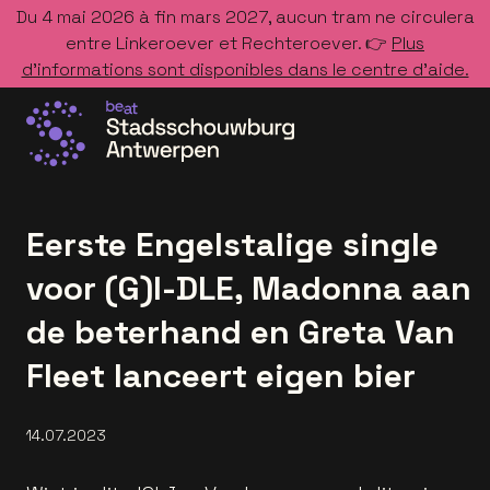
Du 4 mai 2026 à fin mars 2027, aucun tram ne circulera
entre Linkeroever et Rechteroever. 👉
Plus
d’informations sont disponibles dans le centre d’aide.
Allez à la page d'accueil
Eerste Engelstalige single
voor (G)I-DLE, Madonna aan
de beterhand en Greta Van
Fleet lanceert eigen bier
14.07.2023