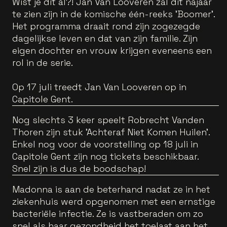
Wist je dit al?! Jan Van Looveren zal dit najaar
te zien zijn in de komische één-reeks 'Boomer'.
Het programma draait rond zijn zogezegde
dagelijkse leven en dat van zijn familie. Zijn
eigen dochter en vrouw krijgen eveneens een
rol in de serie.
Op 17 juli treedt Jan Van Looveren op in
Capitole Gent.
Nog slechts 3 keer speelt Robrecht Vanden
Thoren zijn stuk 'Achteraf Niet Komen Huilen'.
Enkel nog voor de voorstelling op 18 juli in
Capitole Gent zijn nog tickets beschikbaar.
Snel zijn is dus de boodschap!
Madonna is aan de beterhand nadat ze in het
ziekenhuis werd opgenomen met een ernstige
bacteriële infectie. Ze is vastberaden om zo
snel als haar gezondheid het toelaat aan het