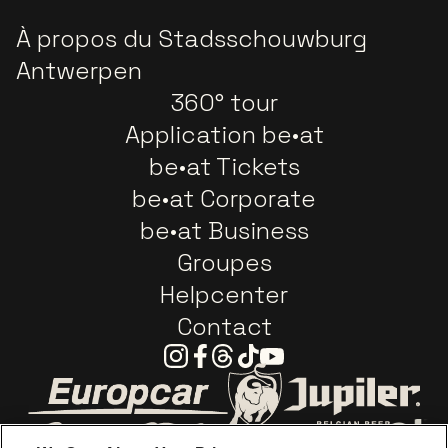
À propos du Stadsschouwburg
Antwerpen
360° tour
Application be•at
be•at Tickets
be•at Corporate
be•at Business
Groupes
Helpcenter
Contact
Instagram
Facebook
Threads
Tiktok
Youtube
Visitez le site de Europcar
Visitez le site d