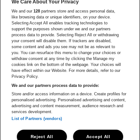
We Care About Your Privacy
Visitez le site de Red Bull
We and our
128
partners store and access personal data,
Visitez le site de Coca-Cola
Visitez le si
like browsing data or unique identifiers, on your device.
Selecting Accept All enables tracking technologies to
Visitez le site de Champagne Pommery
support the purposes shown under we and our partners
Visitez le site de Le l
process data to provide. Selecting Reject All or withdrawing
your consent will disable them. If trackers are disabled,
Visitez le site de Le logo Lillet e
Visitez le site d
some content and ads you see may not be as relevant to
you. You can resurface this menu to change your choices or
withdraw consent at any time by clicking the Manage my
Visitez le site de Gazet van Antw
cookies link on the bottom of the webpage. Your choices will
Stadsschouwburg Antwerpen fait partie de
be•at
Visitez le site d
have effect within our Website. For more details, refer to our
Stadsschouwburg Antwerpen
Privacy Policy.
Nieuwstad 1, 2000 Anvers
We and our partners process data to provide:
Be-At Venues
Store and/or access information on a device. Create profiles for
Schijnpoortweg 119, 2170 Anvers
personalised advertising. Personalised advertising and content,
BTW (BE) 0461.051.688 - RPR Antwerpen
advertising and content measurement, audience research and
BNP Paribas Fortis - IBAN: BE93 2200 4925 0067 - BIC:
services development.
GEBABEBB
List of Partners (vendors)
© be•at - Tous droits réservés
Reject All
Accept All