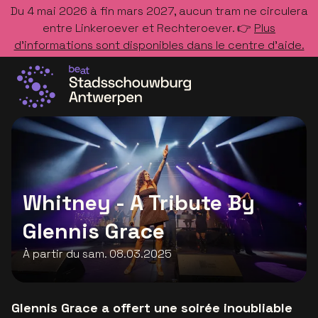
Du 4 mai 2026 à fin mars 2027, aucun tram ne circulera
entre Linkeroever et Rechteroever. 👉
Plus
d’informations sont disponibles dans le centre d’aide.
Allez à la page d'accueil
Whitney - A Tribute By
Glennis Grace
À partir du sam. 08.03.2025
Glennis Grace a offert une soirée inoubliable