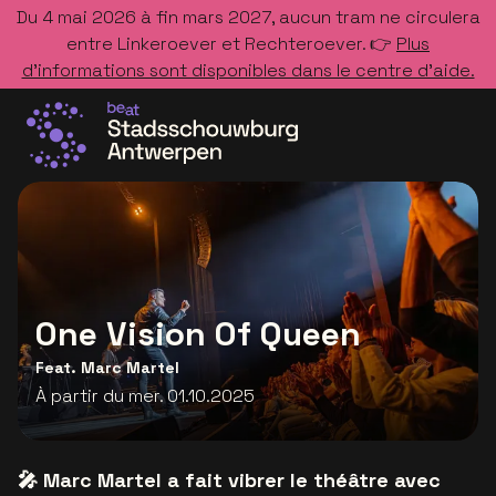
Du 4 mai 2026 à fin mars 2027, aucun tram ne circulera
entre Linkeroever et Rechteroever. 👉
Plus
d’informations sont disponibles dans le centre d’aide.
Allez à la page d'accueil
One Vision Of Queen
Feat. Marc Martel
À partir du mer. 01.10.2025
🎤 Marc Martel a fait vibrer le théâtre avec