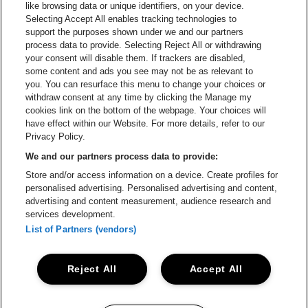
Visitez le si
like browsing data or unique identifiers, on your device.
Selecting Accept All enables tracking technologies to
Visitez le site de Champagne Pommery
support the purposes shown under we and our partners
Visitez le site de Le l
process data to provide. Selecting Reject All or withdrawing
your consent will disable them. If trackers are disabled,
Visitez le site de Le logo Lillet e
Visitez le site d
some content and ads you see may not be as relevant to
you. You can resurface this menu to change your choices or
withdraw consent at any time by clicking the Manage my
Visitez le site de Gazet van Antw
cookies link on the bottom of the webpage. Your choices will
Stadsschouwburg Antwerpen fait partie de
be•at
Visitez le site d
have effect within our Website. For more details, refer to our
Stadsschouwburg Antwerpen
Privacy Policy.
Nieuwstad 1, 2000 Anvers
We and our partners process data to provide:
Be-At Venues
Store and/or access information on a device. Create profiles for
Schijnpoortweg 119, 2170 Anvers
personalised advertising. Personalised advertising and content,
BTW (BE) 0461.051.688 - RPR Antwerpen
advertising and content measurement, audience research and
BNP Paribas Fortis - IBAN: BE93 2200 4925 0067 - BIC:
services development.
GEBABEBB
List of Partners (vendors)
© be•at - Tous droits réservés
Reject All
Accept All
Proclaimer
Cookies
Manage my cookies
Privacy
Conditions générales