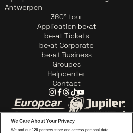
Antwerpen
360° tour
Application be•at
be•at Tickets
be•at Corporate
be•at Business
Groupes
Helpcenter
Contact
Instagram
Facebook
Threads
Tiktok
Youtube
Visitez le site de Europcar
Visitez le site d
We Care About Your Privacy
Visitez le site de Red Bull
We and our
128
partners store and access personal data,
Visitez le site de Coca-Cola