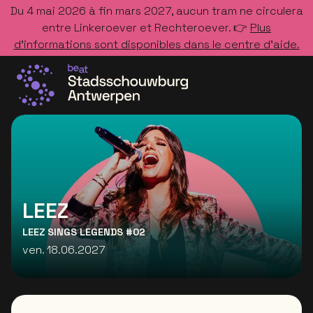
Du 4 mai 2026 à fin mars 2027, aucun tram ne circulera
entre Linkeroever et Rechteroever. 👉
Plus
d’informations sont disponibles dans le centre d’aide.
Allez à la page d'accueil
LEEZ
LEEZ SINGS LEGENDS #02
ven. 18.06.2027