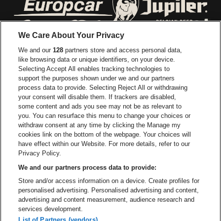
Visitez le site de Europcar
Visitez le site d
We Care About Your Privacy
Visitez le site de Red Bull
We and our
128
partners store and access personal data,
Visitez le site de Coca-Cola
Visitez le si
like browsing data or unique identifiers, on your device.
Selecting Accept All enables tracking technologies to
Visitez le site de Champagne Pommery
support the purposes shown under we and our partners
Visitez le site de Le l
process data to provide. Selecting Reject All or withdrawing
your consent will disable them. If trackers are disabled,
Visitez le site de Le logo Lillet e
Visitez le site d
some content and ads you see may not be as relevant to
you. You can resurface this menu to change your choices or
withdraw consent at any time by clicking the Manage my
Visitez le site de Gazet van Antw
cookies link on the bottom of the webpage. Your choices will
Stadsschouwburg Antwerpen fait partie de
be•at
Visitez le site d
have effect within our Website. For more details, refer to our
Stadsschouwburg Antwerpen
Privacy Policy.
Nieuwstad 1, 2000 Anvers
We and our partners process data to provide:
Be-At Venues
Store and/or access information on a device. Create profiles for
Schijnpoortweg 119, 2170 Anvers
personalised advertising. Personalised advertising and content,
BTW (BE) 0461.051.688 - RPR Antwerpen
advertising and content measurement, audience research and
BNP Paribas Fortis - IBAN: BE93 2200 4925 0067 - BIC:
services development.
GEBABEBB
List of Partners (vendors)