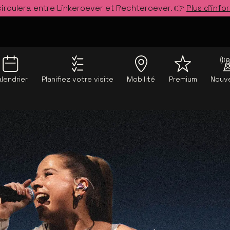
circulera entre Linkeroever et Rechteroever. 👉
Plus d’info
lendrier
Planifiez votre visite
Mobilité
Premium
Nouve