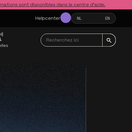
rmations sont disponibles dans le centre d’aide.
Helpcenter
NL
FR
EN
NEDERLANDS
FRANÇAIS
ENGLISH
Recherchez ici navbar
lles