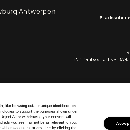
wburg Antwerpen
Stadsschouwb
B
BNP Paribas Fortis - IBAN
, like browsing data or unique identifiers, on
chnologies to support the purposes shown under
Reject All or withdrawing your consent will
and ads you see may not be as relevant to you.
Accept
 withdraw consent at any time by clicking the