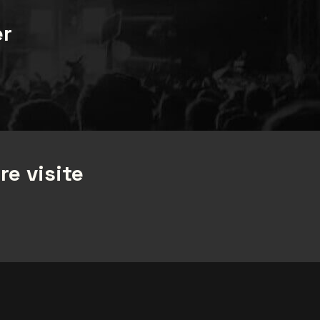
er
re visite