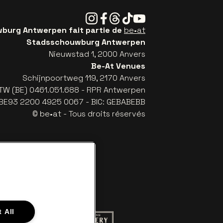
Instagram
Facebook
Threads
Tiktok
Youtube
urg Antwerpen fait partie de
be•at
Stadsschouwburg Antwerpen
Nieuwstad 1, 2000 Anvers
Be-At Venues
Schijnpoortweg 119, 2170 Anvers
TW (BE) 0461.051.688 - RPR Antwerpen
: BE93 2200 4925 0067 - BIC: GEBABEBB
© be•at - Tous droits réservés
 All