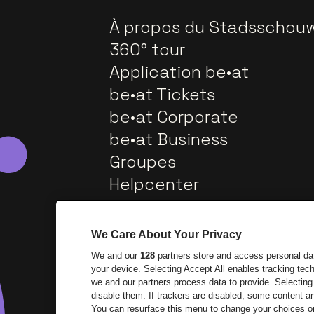
À propos du Stadsschou
360° tour
Application be•at
be•at Tickets
be•at Corporate
be•at Business
Groupes
Helpcenter
Contact
We Care About Your Privacy
We and our
128
partners store and access personal data
your device. Selecting Accept All enables tracking te
we and our partners process data to provide. Selecting 
disable them. If trackers are disabled, some content 
You can resurface this menu to change your choices or