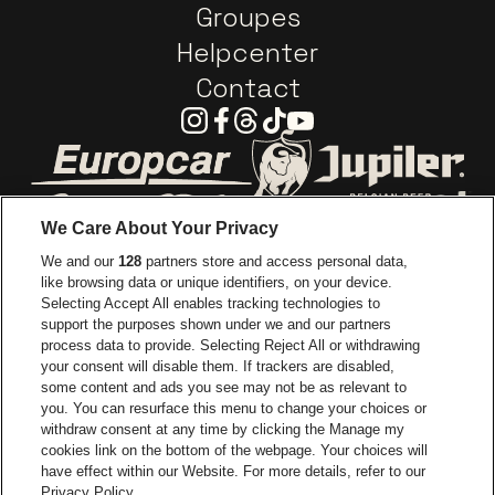
Groupes
Helpcenter
Contact
Instagram
Facebook
Threads
Tiktok
Youtube
Visitez le site de Europcar
Visitez le site d
We Care About Your Privacy
Visitez le site de Red Bull
We and our
128
partners store and access personal data,
Visitez le site de Coca-Cola
Visitez le si
like browsing data or unique identifiers, on your device.
Selecting Accept All enables tracking technologies to
Visitez le site de Champagne Pommery
support the purposes shown under we and our partners
Visitez le site de Le l
process data to provide. Selecting Reject All or withdrawing
your consent will disable them. If trackers are disabled,
Visitez le site de Le logo Lillet e
Visitez le site d
some content and ads you see may not be as relevant to
you. You can resurface this menu to change your choices or
withdraw consent at any time by clicking the Manage my
Visitez le site de Gazet van Antw
cookies link on the bottom of the webpage. Your choices will
Stadsschouwburg Antwerpen fait partie de
be•at
Visitez le site d
have effect within our Website. For more details, refer to our
Stadsschouwburg Antwerpen
Privacy Policy.