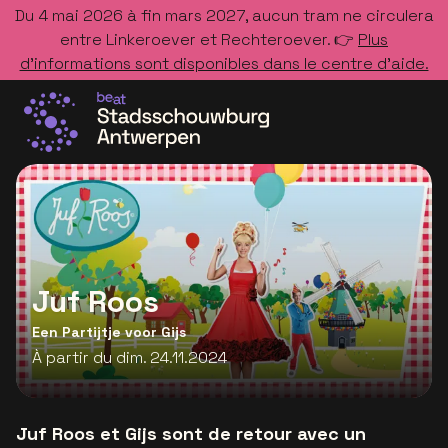
Du 4 mai 2026 à fin mars 2027, aucun tram ne circulera
entre Linkeroever et Rechteroever. 👉
Plus
d’informations sont disponibles dans le centre d’aide.
Allez à la page d'accueil
Juf Roos
Een Partijtje voor Gijs
À partir du dim. 24.11.2024
Juf Roos et Gijs sont de retour avec un