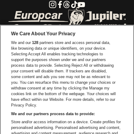
Instagram
Facebook
Threads
Tiktok
Youtube
Visitez le site de Europcar
Visitez le site d
We Care About Your Privacy
Visitez le site de Red Bull
We and our
128
partners store and access personal data,
Visitez le site de Coca-Cola
Visitez le si
like browsing data or unique identifiers, on your device.
Selecting Accept All enables tracking technologies to
Visitez le site de Champagne Pommery
support the purposes shown under we and our partners
Visitez le site de Le l
process data to provide. Selecting Reject All or withdrawing
your consent will disable them. If trackers are disabled,
Visitez le site de Le logo Lillet e
Visitez le site d
some content and ads you see may not be as relevant to
you. You can resurface this menu to change your choices or
withdraw consent at any time by clicking the Manage my
Visitez le site de Gazet van Antw
cookies link on the bottom of the webpage. Your choices will
Stadsschouwburg Antwerpen fait partie de
be•at
Visitez le site d
have effect within our Website. For more details, refer to our
Stadsschouwburg Antwerpen
Privacy Policy.
Nieuwstad 1, 2000 Anvers
We and our partners process data to provide:
Be-At Venues
Store and/or access information on a device. Create profiles for
Schijnpoortweg 119, 2170 Anvers
personalised advertising. Personalised advertising and content,
BTW (BE) 0461.051.688 - RPR Antwerpen
advertising and content measurement, audience research and