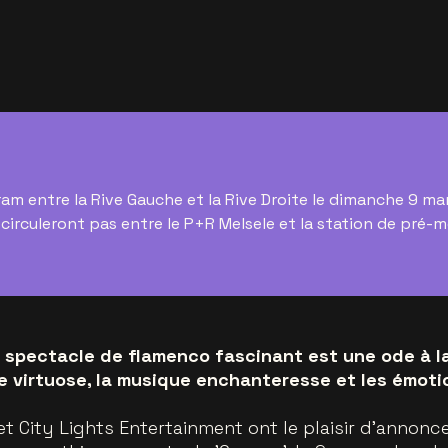
tram entre la Rive Gauche et la Rive Droite le dimanche 9 ma
e circuleront pas entre le P+R Melsele et la station de pré-
e spectacle de flamenco fascinant est une ode à l
se virtuose, la musique enchanteresse et les émoti
t City Lights Entertainment ont le plaisir d’annonc