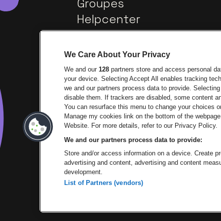
Groupes
Helpcenter
Contact
We Care About Your Privacy
We and our
128
partners store and access personal data
your device. Selecting Accept All enables tracking te
we and our partners process data to provide. Selecting 
disable them. If trackers are disabled, some content 
You can resurface this menu to change your choices or
Manage my cookies link on the bottom of the webpage. 
Visitez le site de Europcar
Visi
Website. For more details, refer to our Privacy Policy.
We and our partners process data to provide:
Visitez le site de
Store and/or access information on a device. Create pro
advertising and content, advertising and content mea
development.
List of Partners (vendors)