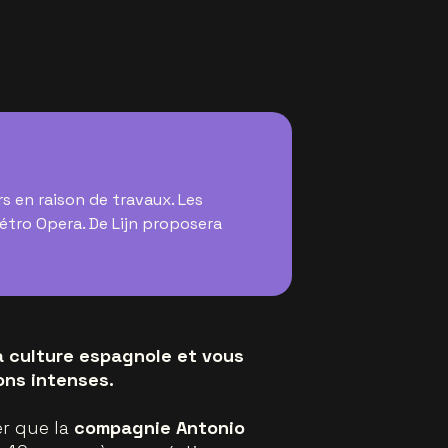
rs en raison de travaux. Les
métro Opera. De Lijn proposera
a culture espagnole et vous
ons intenses.
er que la
compagnie Antonio