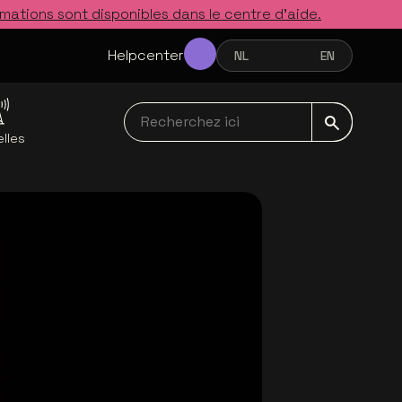
rmations sont disponibles dans le centre d’aide.
Helpcenter
NL
FR
EN
NEDERLANDS
FRANÇAIS
ENGLISH
Recherchez ici navbar
lles