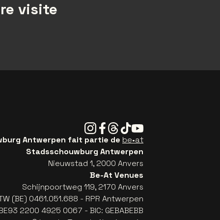
re visite
Instagram
Facebook
Threads
Tiktok
Youtube
urg Antwerpen fait partie de
be•at
Stadsschouwburg Antwerpen
Nieuwstad 1, 2000 Anvers
Be-At Venues
Schijnpoortweg 119, 2170 Anvers
TW (BE) 0461.051.688 - RPR Antwerpen
: BE93 2200 4925 0067 - BIC: GEBABEBB