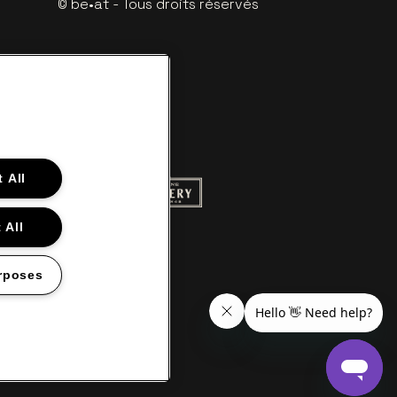
© be•at - Tous droits réservés
 All
ite de Red Bull
Visitez le site de Champagne Pommery
itez le site de Le logo de Aperol
 All
de Gazet van Antwerpen
Visitez le site de Lotto
rposes
s