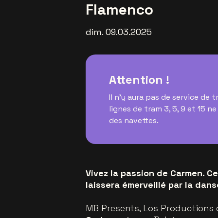
Flamenco
dim. 09.03.2025
Attention !
Il n'y aura pas de service de 
lignes de tram 3, 5, 9 et 15 n
des navettes.
Vivez la passion de Carmen. C
laissera émerveillé par la dan
MB Presents, Los Productions e