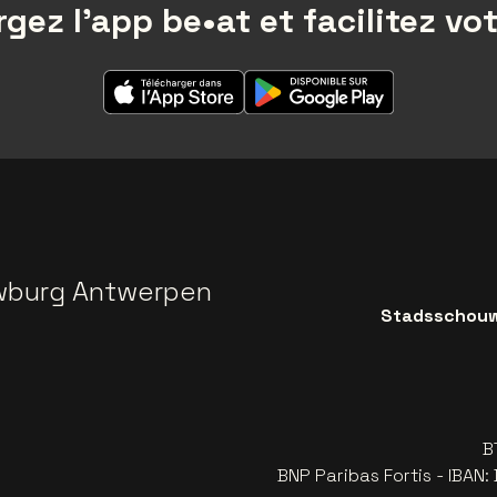
gez l'app be•at et facilitez vot
wburg Antwerpen
Stadsschouwb
B
BNP Paribas Fortis - IBAN