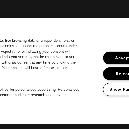
, like browsing data or unique identifiers, on
chnologies to support the purposes shown under
Reject All or withdrawing your consent will
and ads you see may not be as relevant to you.
Accept
 withdraw consent at any time by clicking the
Your choices will have effect within our
Visitez le s
Visitez le site de Coca-Cola
tez le site de Jupiler
Vis
Reject
Visitez le site 
Visitez le site de Le logo Lillet en blanc cassé
Visitez le site de Croky
 Le logo Jameson en blanc cassé
Show Pu
files for personalised advertising. Personalised
surement, audience research and services
Proclaimer
Cookies
Manage my cookies
Privacy
Conditions générale