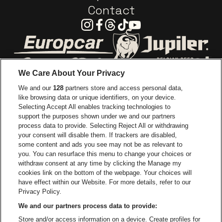
Contact
Instagram
Facebook
Threads
Tiktok
Youtube
Visitez le site de Europcar
Visitez le site d
We Care About Your Privacy
Visitez le site de Red Bull
We and our
128
partners store and access personal data,
Visitez le site de Coca-Cola
Visitez le si
like browsing data or unique identifiers, on your device.
Selecting Accept All enables tracking technologies to
Visitez le site de Champagne Pommery
support the purposes shown under we and our partners
Visitez le site de Le l
process data to provide. Selecting Reject All or withdrawing
your consent will disable them. If trackers are disabled,
Visitez le site de Le logo Lillet e
Visitez le site d
some content and ads you see may not be as relevant to
you. You can resurface this menu to change your choices or
withdraw consent at any time by clicking the Manage my
Visitez le site de Gazet van Antw
cookies link on the bottom of the webpage. Your choices will
Stadsschouwburg Antwerpen fait partie de
be•at
Visitez le site d
have effect within our Website. For more details, refer to our
Stadsschouwburg Antwerpen
Privacy Policy.
Nieuwstad 1, 2000 Anvers
We and our partners process data to provide:
Be-At Venues
Store and/or access information on a device. Create profiles for