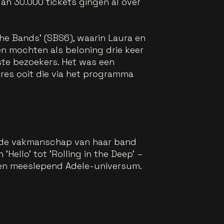
an 30.000 tickets gingen al over
he Bands' (SBS6), waarin Laura en
en mochten als beloning drie keer
te bezoekers. Het was een
eres ooit die via het programma
ende vakmanschap van haar band
Hello' tot 'Rolling in the Deep'
–
k en meeslepend Adele-universum.