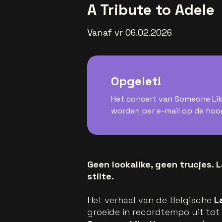
A Tribute to Adele
Vanaf vr 06.02.2026
Opgelet!
Het concert van Someone Like
worden per e-mail op de hoo
Geen lookalike, geen trucjes. 
stilte.
Het verhaal van de Belgische
L
groeide in recordtempo uit to