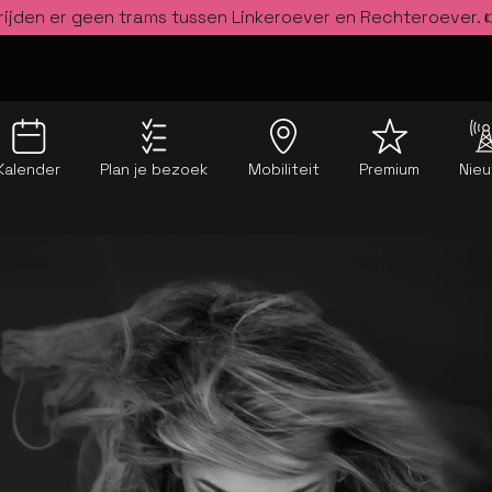
rijden er geen trams tussen Linkeroever en Rechteroever.
Kalender
Plan je bezoek
Mobiliteit
Premium
Nie