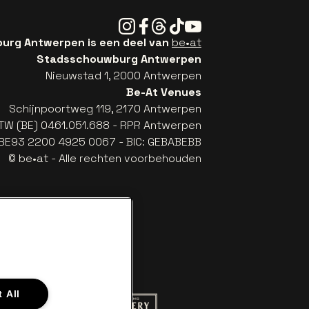
Instagram
Facebook
Threads
Tiktok
Youtube
rg Antwerpen is een deel van
be•at
Stadsschouwburg Antwerpen
Nieuwstad 1, 2000 Antwerpen
Be-At Venues
Schijnpoortweg 119, 2170 Antwerpen
TW (BE) 0461.051.688 - RPR Antwerpen
: BE93 2200 4925 0067 - BIC: GEBABEBB
© be•at - Alle rechten voorbehouden
 All