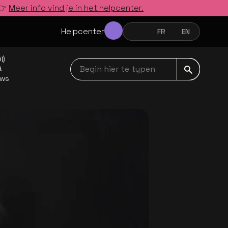
 👉
Meer info vind je in het helpcenter.
Helpcenter
NL
FR
EN
NEDERLANDS
FRANÇAIS
ENGLISH
Begin hier te typen navbar
uws