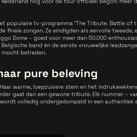
Nederland nog vóór de tour officieel begon: meer d
t populaire tv-programma 'The Tribute: Battle of t
e finale zongen. Ze eindigden als eervolle tweede, 
Ziggo Dome – goed voor meer dan 50.000 enthousias
te Belgische band én de eerste vrouwelijke leadzang
 mocht betreden.
maar pure beleving
 Haar warme, loepzuivere stem en het indrukwekk
rder gaat dan een gewone tribute. Elk nummer – van '
liek wordt volledig ondergedompeld in een authentie