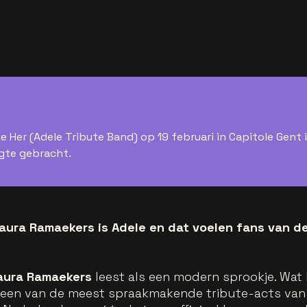
 Her (Adele Tribute Band) op 19 februari in Capitole Gent 
gte gebracht.
Laura Ramaekers is Adele en dat voelen fans van d
aura Ramaekers
leest als een modern sprookje. Wat
t een van de meest spraakmakende tribute-acts van