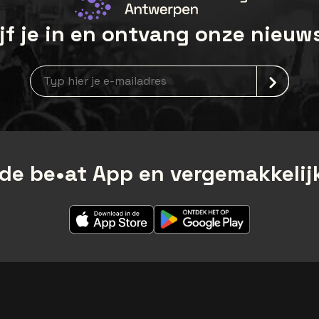
jf je in en ontvang onze nieuw
Nieuwsbrief aanmelding
de be•at App en vergemakkelijk