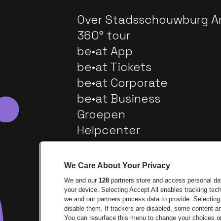
Over Stadsschouwburg A
360° tour
be•at App
be•at Tickets
be•at Corporate
be•at Business
Groepen
Helpcenter
Contact
We Care About Your Privacy
We and our
128
partners store and access personal data
your device. Selecting Accept All enables tracking te
we and our partners process data to provide. Selecting 
disable them. If trackers are disabled, some content 
You can resurface this menu to change your choices or