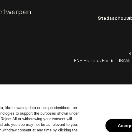
ntwerpen
Stadsschouwbu
B
BNP Paribas Fortis - IBAN
, like browsing data or unique identifiers, on
chnologies to support the purposes shown under
Reject All or withdrawing your consent will
and ads you see may not be as relevant to you.
Accept
 withdraw consent at any time by clicking the