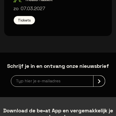
Trixxo Theater
zo
07.03.2027
Tickets
Schrijf je in en ontvang onze nieuwsbrief
Nieuwsbrief aanmelding
Download de be•at App en vergemakkelijk je