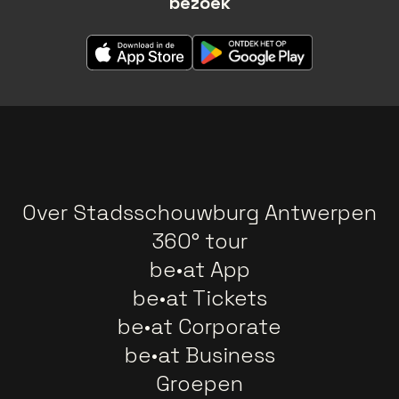
bezoek
Over Stadsschouwburg Antwerpen
360° tour
be•at App
be•at Tickets
be•at Corporate
be•at Business
Groepen