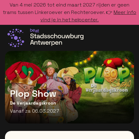
Van 4 mei 2026 tot eind maart 2027 rijden er geen
trams tussen Linkeroever en Rechteroever. 👉
Meer info
vind je in het helpcenter.
Ga naar de homepage
Plop Show
De Verjaardagskroon
Vanaf za 06.03.2027