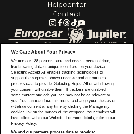
Helpcenter
Contact
Instagram
Facebook
Threads
Tiktok
Youtube
Ga naar de website van Europcar
Ga naar de webs
We Care About Your Privacy
Ga naar de website van Re
We and our
128
partners store and access personal data,
Ga naar de website van Coca-Cola
Ga naar de 
like browsing data or unique identifiers, on your device.
Selecting Accept All enables tracking technologies to
Ga naar de website van Champagne Pomm
support the purposes shown under we and our partners
Ga naar de website van
process data to provide. Selecting Reject All or withdrawing
your consent will disable them. If trackers are disabled,
Ga naar de website van Het logo v
Ga naar de webs
some content and ads you see may not be as relevant to
you. You can resurface this menu to change your choices or
withdraw consent at any time by clicking the Manage my
Ga naar de website van Gazet v
cookies link on the bottom of the webpage. Your choices will
Stadsschouwburg Antwerpen is een deel van
be•at
Ga naar de webs
have effect within our Website. For more details, refer to our
Stadsschouwburg Antwerpen
Privacy Policy.
Nieuwstad 1, 2000 Antwerpen
We and our partners process data to provide: