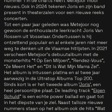
nummer 1 in de charts heeft Metejoor mooi
nieuws. Ook in 2024 tekenen Joris en zijn band
present in theaterzalen voor een nieuwe reeks
concerten.
Tot een paar jaar geleden was Metejoor nog
gewoon de enthousiaste leerkracht Joris Van
Rossem uit Vosselaar. Ondertussen is hij
ontzettend populair en al enkele jaren niet meer
weg te denken uit de Vlaamse hitlijsten. In 2021
verscheen Metejoor’s debuutalbum met de
monsterhits “1 Op Een Miljoen”, “Rendez-Vous”,
“Ze Meent Het” en “Dit Is Wat Mijn Mama Zei”.
Het album is intussen platina en al twee jaar
aanwezig in de Ultratop Albums Top 200.
Sinds kort is er het tweede album ‘
Joris
’, een
heel persoonlijke plaat. De leading track “
Eigen
Schuld
” is een echte power ballad en gaat tot
in het diepste van je ziel. Naast talloze nieuwe
nummers staan op het album ook de hits “Wat