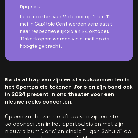
Opgelet!
De concerten van Metejoor op 10 en 11
mei in Capitole Gent werden verplaatst
naar respectievelijk 23 en 24 oktober.
Ticketkopers worden via e-mail op de
hoogte gebracht.
Na de aftrap van zijn eerste soloconcerten in
het Sportpaleis tekenen Joris en zijn band ook
in 2024 present in ons theater voor een
nieuwe reeks concerten.
Op een zucht van de aftrap van zijn eerste
soloconcerten in het Sportpaleis en met zijn
nieuw album ‘Joris’ en single “Eigen Schuld” op