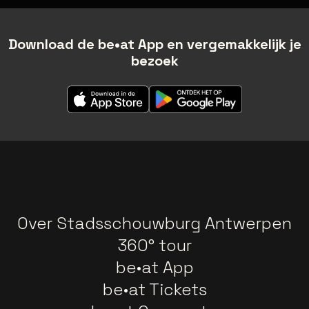
Download de be•at App en vergemakkelijk je
bezoek
Over Stadsschouwburg Antwerpen
360° tour
be•at App
be•at Tickets