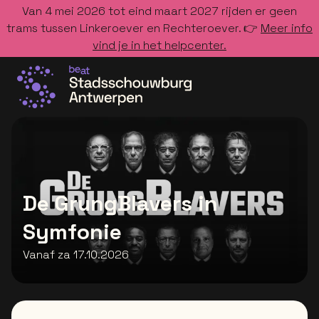
Van 4 mei 2026 tot eind maart 2027 rijden er geen
trams tussen Linkeroever en Rechteroever. 👉
Meer info
vind je in het helpcenter.
Ga naar de homepage
De GrungBlavers in
Symfonie
Vanaf za 17.10.2026