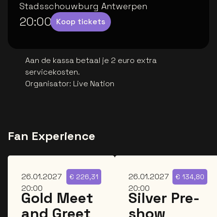
Stadsschouwburg Antwerpen
20:00
Koop tickets
Aan de kassa betaal je 2 euro extra
servicekosten.
Organisator
:
Live Nation
Fan Experience
di
di
26.01.2027
26.01.2027
€
226,31
€
134,80
20:00
20:00
Gold Meet
Silver Pre-
and Greet
show