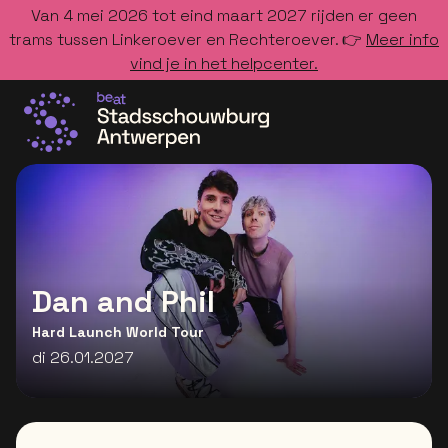
Van 4 mei 2026 tot eind maart 2027 rijden er geen
trams tussen Linkeroever en Rechteroever. 👉
Meer info
vind je in het helpcenter.
Ga naar de homepage
Dan and Phil
Hard Launch World Tour
di 26.01.2027