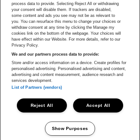
process data to provide. Selecting Reject All or withdrawing
your consent will disable them. If trackers are disabled,
Ga naar de website van Het logo v
Ga naar de webs
some content and ads you see may not be as relevant to
you. You can resurface this menu to change your choices or
withdraw consent at any time by clicking the Manage my
Ga naar de website van Gazet v
cookies link on the bottom of the webpage. Your choices will
Stadsschouwburg Antwerpen is een deel van
be•at
Ga naar de webs
have effect within our Website. For more details, refer to our
Stadsschouwburg Antwerpen
Privacy Policy.
Nieuwstad 1, 2000 Antwerpen
We and our partners process data to provide:
Be-At Venues
Store and/or access information on a device. Create profiles for
Schijnpoortweg 119, 2170 Antwerpen
personalised advertising. Personalised advertising and content,
BTW (BE) 0461.051.688 - RPR Antwerpen
advertising and content measurement, audience research and
BNP Paribas Fortis - IBAN: BE93 2200 4925 0067 - BIC:
services development.
GEBABEBB
List of Partners (vendors)
© be•at - Alle rechten voorbehouden
Reject All
Accept All
Proclaimer
Cookies
Manage my cookies
Privacy
Algemene voorwaarden
Show Purposes