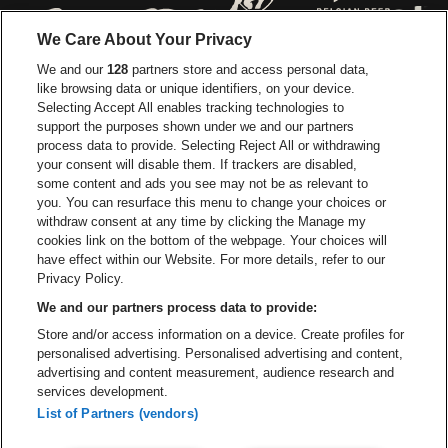
Ga naar de website van Europcar
Ga naar de webs
We Care About Your Privacy
Ga naar de website van Re
We and our
128
partners store and access personal data,
Ga naar de website van Coca-Cola
Ga naar de 
like browsing data or unique identifiers, on your device.
Selecting Accept All enables tracking technologies to
Ga naar de website van Champagne Pomm
support the purposes shown under we and our partners
Ga naar de website van
process data to provide. Selecting Reject All or withdrawing
your consent will disable them. If trackers are disabled,
Ga naar de website van Het logo v
Ga naar de webs
some content and ads you see may not be as relevant to
you. You can resurface this menu to change your choices or
withdraw consent at any time by clicking the Manage my
Ga naar de website van Gazet v
cookies link on the bottom of the webpage. Your choices will
Stadsschouwburg Antwerpen is een deel van
be•at
Ga naar de webs
have effect within our Website. For more details, refer to our
Stadsschouwburg Antwerpen
Privacy Policy.
Nieuwstad 1, 2000 Antwerpen
We and our partners process data to provide:
Be-At Venues
Store and/or access information on a device. Create profiles for
Schijnpoortweg 119, 2170 Antwerpen
personalised advertising. Personalised advertising and content,
BTW (BE) 0461.051.688 - RPR Antwerpen
advertising and content measurement, audience research and
BNP Paribas Fortis - IBAN: BE93 2200 4925 0067 - BIC:
services development.
GEBABEBB
List of Partners (vendors)
© be•at - Alle rechten voorbehouden