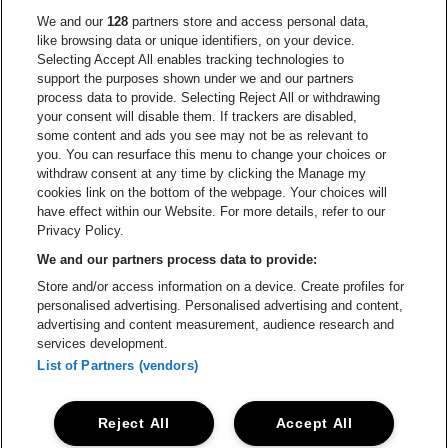
Ga naar de website van Re
We and our
128
partners store and access personal data,
Ga naar de website van Coca-Cola
Ga naar de 
like browsing data or unique identifiers, on your device.
Selecting Accept All enables tracking technologies to
Ga naar de website van Champagne Pomm
support the purposes shown under we and our partners
Ga naar de website van
process data to provide. Selecting Reject All or withdrawing
your consent will disable them. If trackers are disabled,
Ga naar de website van Het logo v
Ga naar de webs
some content and ads you see may not be as relevant to
you. You can resurface this menu to change your choices or
withdraw consent at any time by clicking the Manage my
Ga naar de website van Gazet v
cookies link on the bottom of the webpage. Your choices will
Stadsschouwburg Antwerpen is een deel van
be•at
Ga naar de webs
have effect within our Website. For more details, refer to our
Stadsschouwburg Antwerpen
Privacy Policy.
Nieuwstad 1, 2000 Antwerpen
We and our partners process data to provide:
Be-At Venues
Store and/or access information on a device. Create profiles for
Schijnpoortweg 119, 2170 Antwerpen
personalised advertising. Personalised advertising and content,
BTW (BE) 0461.051.688 - RPR Antwerpen
advertising and content measurement, audience research and
BNP Paribas Fortis - IBAN: BE93 2200 4925 0067 - BIC:
services development.
GEBABEBB
List of Partners (vendors)
© be•at - Alle rechten voorbehouden
Reject All
Accept All
Proclaimer
Cookies
Manage my cookies
Privacy