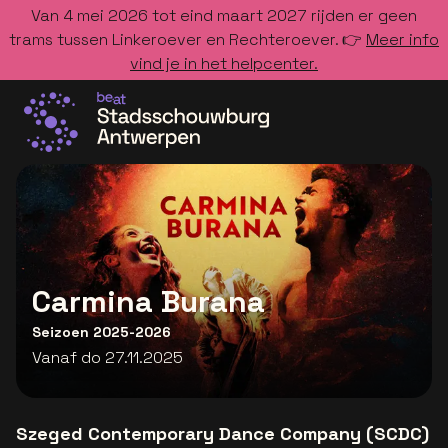
Van 4 mei 2026 tot eind maart 2027 rijden er geen
trams tussen Linkeroever en Rechteroever. 👉
Meer info
vind je in het helpcenter.
Ga naar de homepage
Carmina Burana
Seizoen 2025-2026
Vanaf do 27.11.2025
Szeged Contemporary Dance Company (SCDC)