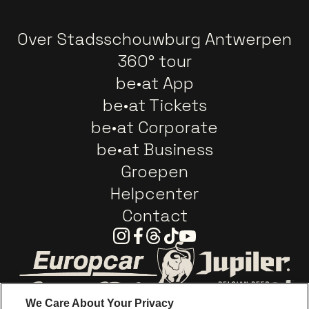
Over Stadsschouwburg Antwerpen
360° tour
be•at App
be•at Tickets
be•at Corporate
be•at Business
Groepen
Helpcenter
Contact
Instagram
Facebook
Threads
Tiktok
Youtube
Ga naar de website van Europcar
Ga naar de webs
We Care About Your Privacy